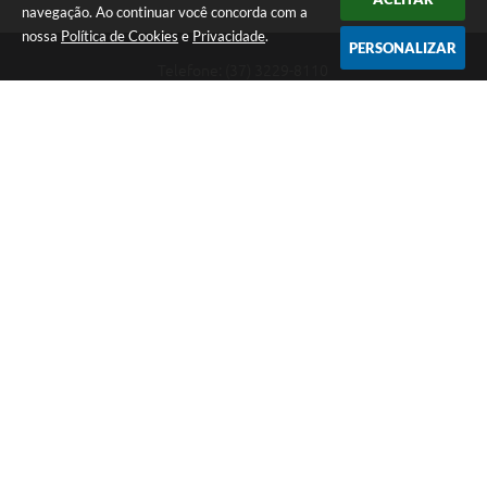
navegação. Ao continuar você concorda com a
nossa
Política de Cookies
e
Privacidade
.
PERSONALIZAR
Telefone: (37) 3229-8110
Endereço: Avenida Paraná, 2.601 - São José | CEP: 35501-170
Atendimento Geral da Prefeitura - segunda a sexta, das 08:00 às 18:00
horas. Informações Gerais: (37) 3229-6500 (37)3229-6800 (37) 3229-
6528
Prefeitura de Divinópolis
Versão do Sistema:
3.5.3 - 19/06/2026
Portal atualizado em:
06/08/2026 17:14
Dados Abertos
Copyright Instar - 2006-2026. Todos os direitos reservados -
Instar Tecnologia