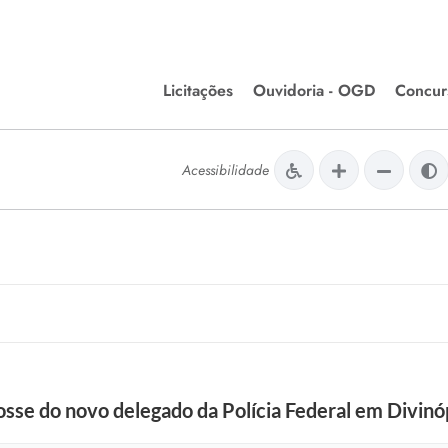
Licitações
Ouvidoria - OGD
Concur
Editais de Licitações
Concurso
lera Divinópolis
Acessibilidade
Meio Ambiente
Chamamentos Públicos
Processos
issão de Farmácia e
Agronegócios
Simplific
apêutica - Semusa
LM Incentivo a Cultura
Processos
LEGISLAÇÃO
Simplifi
Matérias Legislativas
A/LOA/LDO
Normas Jurídicas
orte
sse do novo delegado da Polícia Federal em Divinó
Diário Oficial