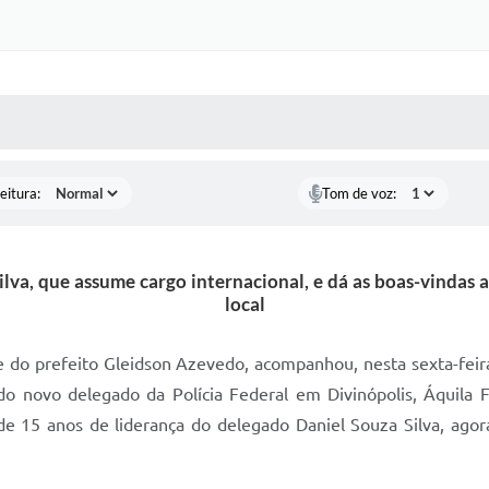
 MÍDIAS
RECEBA NOTÍCIAS
eitura:
Tom de voz:
va, que assume cargo internacional, e dá as boas-vindas a
local
te do prefeito Gleidson Azevedo, acompanhou, nesta sexta-fe
 novo delegado da Polícia Federal em Divinópolis, Áquila Fi
de 15 anos de liderança do delegado Daniel Souza Silva, agor