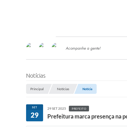
Acompanhe a gente!
Ace
SERVIÇOS
Com
Ter
PROCESSOS SELETIVO
Notícias
SEMED
Principal
Notícias
Notícia
Processo de Contratação -
SEMED 2026
PP
SET
29 SET 2025
PREFEITO
Concursos e Processos Seletivos
29
Esp
Prefeitura marca presença na po