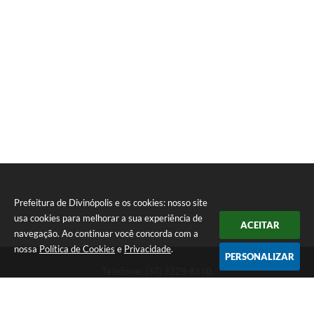
Prefeitura de Divinópolis e os cookies: nosso site
usa cookies para melhorar a sua experiência de
ACEITAR
navegação. Ao continuar você concorda com a
nossa
Política de Cookies
e
Privacidade
.
PERSONALIZAR
Telefone: (37) 3229-8110
Endereço: Avenida Paraná, 2.601 - São José | CEP: 35501-170
Atendimento Geral da Prefeitura - segunda a sexta, das 08:00 às 18:00
horas. Informações Gerais: (37) 3229-6500 (37)3229-6800 (37) 3229-