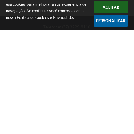
usa cookies para melhorar a sua experiência de
ACEITAR
navegação. Ao continuar você concorda com a
nossa
Política de Cookies
e
Privacidade
.
PERSONALIZAR
Telefone: (37) 3229-8110
Endereço: Avenida Paraná, 2.601 - São José | CEP: 35501-170
Atendimento Geral da Prefeitura - segunda a sexta, das 08:00 às 18:00
horas. Informações Gerais: (37) 3229-6500 (37)3229-6800 (37) 3229-
6528
Prefeitura de Divinópolis
Versão do Sistema:
3.5.3 - 19/06/2026
Portal atualizado em:
09/08/2026 09:55
Dados Abertos
Copyright Instar - 2006-2026. Todos os direitos reservados -
Instar Tecnologia