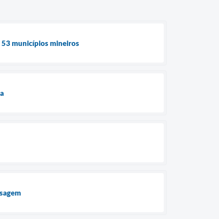
e 53 municípios mineiros
ua
assagem