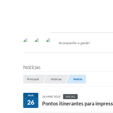
Acompanhe a gente!
Ace
SERVIÇOS
Com
Ter
PROCESSOS SELETIVO
Notícias
SEMED
Principal
Notícias
Notícia
Processo de Contratação -
SEMED 2026
PP
MAR
26 MAR 2024
SOCIAL
Concursos e Processos Seletivos
26
Esp
Pontos itinerantes para impress