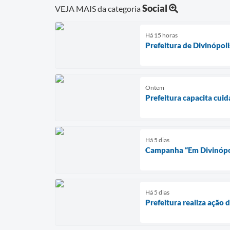
Social
VEJA MAIS da categoria
Há 15 horas
Prefeitura de Divinópol
Ontem
Prefeitura capacita cui
Há 5 dias
Campanha “Em Divinópoli
Há 5 dias
Prefeitura realiza ação 