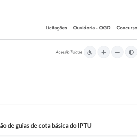
Licitações
Ouvidoria - OGD
Concurso
Editais de Licitações
lera Divinópolis
Acessibilidade
Meio Ambiente
Chamamentos Públicos
issão de Farmácia e
Agronegócios
apêutica - Semusa
LM Incentivo a Cultura
LEGISLAÇÃO
Matérias Legislativas
A/LOA/LDO
Normas Jurídicas
orte
ão de guias de cota básica do IPTU
Diário Oficial