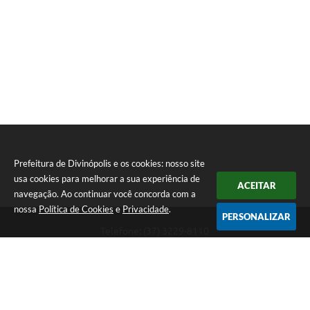
Prefeitura de Divinópolis e os cookies: nosso site
usa cookies para melhorar a sua experiência de
ACEITAR
navegação. Ao continuar você concorda com a
nossa
Política de Cookies
e
Privacidade
.
PERSONALIZAR
Telefone: (37) 3229-8110
Endereço: Avenida Paraná, 2.601 - São José | CEP: 35501-170
Atendimento Geral da Prefeitura - segunda a sexta, das 08:00 às 18:00
horas. Informações Gerais: (37) 3229-6500 (37)3229-6800 (37) 3229-
6528
Prefeitura de Divinópolis