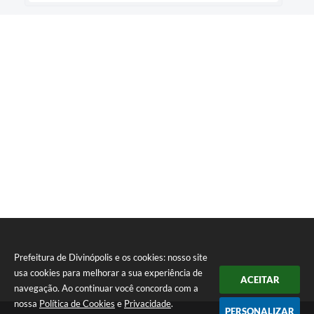
Prefeitura de Divinópolis e os cookies: nosso site
usa cookies para melhorar a sua experiência de
ACEITAR
navegação. Ao continuar você concorda com a
nossa
Política de Cookies
e
Privacidade
.
PERSONALIZAR