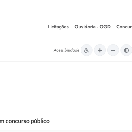
Licitações
Ouvidoria - OGD
Concur
Editais de Licitações
Concurso
lera Divinópolis
Acessibilidade
Meio Ambiente
Chamamentos Públicos
Processos
issão de Farmácia e
Agronegócios
Simplific
apêutica - Semusa
LM Incentivo a Cultura
Processos
LEGISLAÇÃO
Simplifi
Matérias Legislativas
A/LOA/LDO
Normas Jurídicas
orte
m concurso público
Diário Oficial