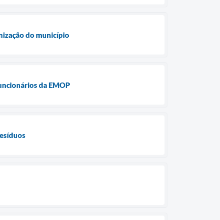
anização do município
 funcionários da EMOP
resíduos