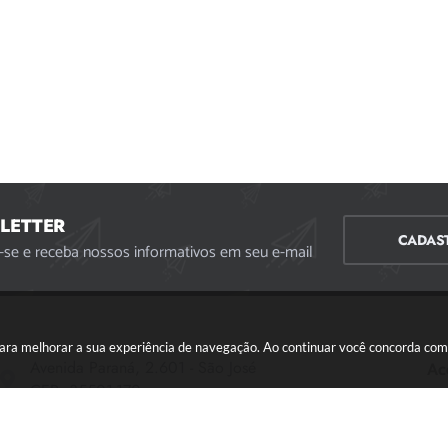
LETTER
CADAS
-se e receba nossos informativos em seu e-mail
s para melhorar a sua experiência de navegação. Ao continuar você concorda co
Avenida Paraná, 2.601 - São José
Ac
CEP: 35501-170
Atendimento Geral da Prefeitura - segunda a sexta,