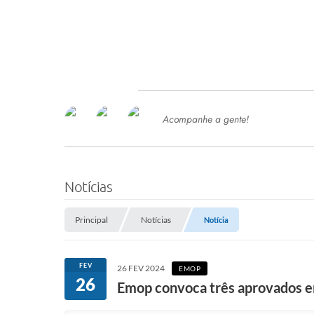
Acompanhe a gente!
Ace
SERVIÇOS
Com
Ter
PROCESSOS SELETIVO
Notícias
SEMED
Principal
Notícias
Notícia
Processo de Contratação -
SEMED 2026
PP
FEV
26 FEV 2024
EMOP
Concursos e Processos Seletivos
26
Esp
Emop convoca três aprovados e