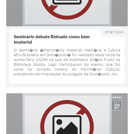
27 SET 2013
Seminário debate Reinado como bem
imaterial
O Semin�rio �Patrim�nio Imaterial, Mem�ria e Cultura
Afro-Brasileiro em Divin�polis� foi realizado nesta tarde de
quinta-feira (26/09) na sala de Multimeios Ad�lia Prado na
Biblioteca Ataliba Lago. Participaram do evento, que faz
parte da Jornada Mineira do Patrim�nio Cultural,
presidentes de irmandades de congado de Divin�polis. His...
SET
27