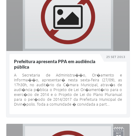
25 SET 2013
Prefeitura apresenta PPA em audiência
pública
A Secretaria de Administra��o, Or�amento e
Informa��o, apresentar� nesta sexta-feira (27/09), as
17h30h, no audit�rio da C�mara Municipal, atrav�s de
audi�ncia p�blica o Projeto de Lei Or�ament�rio para o
exerc�cio de 2014 e o Projeto de Lei do Plano Plurianual
para o per�odo de 2014/2017 da Prefeitura Municipal de
Divin�polis. Toda a comunidade � convidada a part...
SET