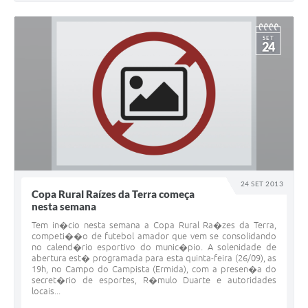
SET
24
24 SET 2013
Copa Rural Raízes da Terra começa
nesta semana
Tem in�cio nesta semana a Copa Rural Ra�zes da Terra,
competi��o de futebol amador que vem se consolidando
no calend�rio esportivo do munic�pio. A solenidade de
abertura est� programada para esta quinta-feira (26/09), as
19h, no Campo do Campista (Ermida), com a presen�a do
secret�rio de esportes, R�mulo Duarte e autoridades
locais...