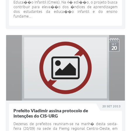
Educa��o Infantil (Cmeis). Na 4� edi��o, o projeto busca
contribuir para eleva��o dos �ndices de aprendizagem
dos estudantes da educa��o infantil e do ensino
fundame...
SET
20
20 SET 2013
Prefeito Vladimir assina protocolo de
intenções do CIS-URG
Dezenas de prefeitos reuniram-se na manh� desta sexta-
feira (20/09) na sede da Fiemg regional Centro-Oeste, em