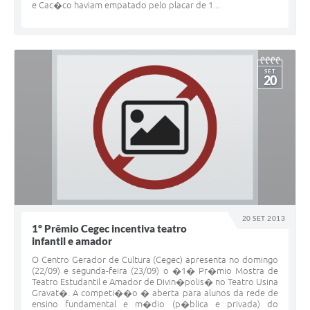
e Cac�co haviam empatado pelo placar de 1...
SET
20
20 SET 2013
1º Prêmio Cegec incentiva teatro
infantil e amador
O Centro Gerador de Cultura (Cegec) apresenta no domingo
(22/09) e segunda-feira (23/09) o �1� Pr�mio Mostra de
Teatro Estudantil e Amador de Divin�polis� no Teatro Usina
Gravat�. A competi��o � aberta para alunos da rede de
ensino fundamental e m�dio (p�blica e privada) do