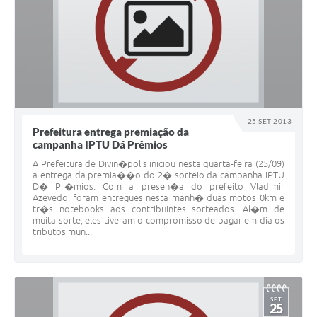
25 SET 2013
Prefeitura entrega premiação da
campanha IPTU Dá Prêmios
A Prefeitura de Divin�polis iniciou nesta quarta-feira (25/09)
a entrega da premia��o do 2� sorteio da campanha IPTU
D� Pr�mios. Com a presen�a do prefeito Vladimir
Azevedo, foram entregues nesta manh� duas motos 0km e
tr�s notebooks aos contribuintes sorteados. Al�m de
muita sorte, eles tiveram o compromisso de pagar em dia os
tributos mun...
SET
25