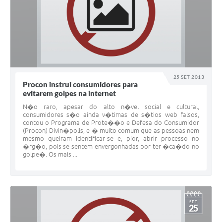
25 SET 2013
Procon instrui consumidores para
evitarem golpes na internet
N�o raro, apesar do alto n�vel social e cultural,
consumidores s�o ainda v�timas de s�tios web falsos,
contou o Programa de Prote��o e Defesa do Consumidor
(Procon) Divin�polis, e � muito comum que as pessoas nem
mesmo queiram identificar-se e, pior, abrir processo no
�rg�o, pois se sentem envergonhadas por ter �ca�do no
golpe�. Os mais ...
SET
25