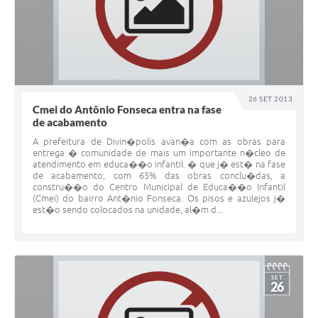
26 SET 2013
Cmei do Antônio Fonseca entra na fase
de acabamento
A prefeitura de Divin�polis avan�a com as obras para
entrega � comunidade de mais um importante n�cleo de
atendimento em educa��o infantil. � que j� est� na fase
de acabamento, com 65% das obras conclu�das, a
constru��o do Centro Municipal de Educa��o Infantil
(Cmei) do bairro Ant�nio Fonseca. Os pisos e azulejos j�
est�o sendo colocados na unidade, al�m d...
SET
26