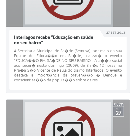
27 SET 2013
Interlagos recebe “Educação em saúde
no seu bairro”
A Secretaria Municipal de Sa�de (Semusa), por meio da sua
Equipe de Educa��o em Sa�de, realizar� o evento
"EDUCA��O EM SA�DE NO SEU BAIRRO". A a��o social
acontecer� neste domingo (29/09), de 8h �s 12 horas, na
Pra�a S�o Vicente de Paula do bairro Interlagos. O evento
destaca a import�ncia da preven��o � Dengue e
conscientiza��o da popula��o sobre os res...
SET
27