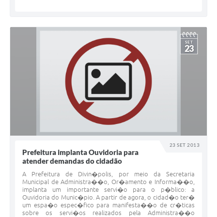
SET
23
23 SET 2013
Prefeitura implanta Ouvidoria para
atender demandas do cidadão
A Prefeitura de Divin�polis, por meio da Secretaria
Municipal de Administra��o, Or�amento e Informa��o,
implanta um importante servi�o para o p�blico: a
Ouvidoria do Munic�pio. A partir de agora, o cidad�o ter�
um espa�o espec�fico para manifesta��o de cr�ticas
sobre os servi�os realizados pela Administra��o