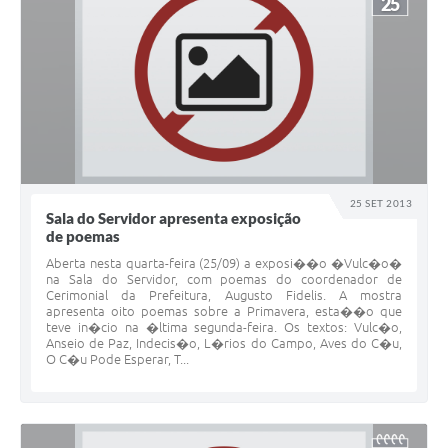
25
25 SET 2013
Sala do Servidor apresenta exposição
de poemas
Aberta nesta quarta-feira (25/09) a exposi��o �Vulc�o�
na Sala do Servidor, com poemas do coordenador de
Cerimonial da Prefeitura, Augusto Fidelis. A mostra
apresenta oito poemas sobre a Primavera, esta��o que
teve in�cio na �ltima segunda-feira. Os textos: Vulc�o,
Anseio de Paz, Indecis�o, L�rios do Campo, Aves do C�u,
O C�u Pode Esperar, T...