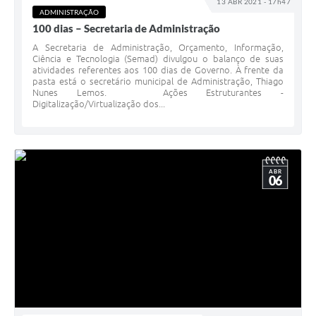
13 ABR 2021 - 17h47
ADMINISTRAÇÃO
100 dias – Secretaria de Administração
A Secretaria de Administração, Orçamento, Informação,
Ciência e Tecnologia (Semad) divulgou o balanço de suas
atividades referentes aos 100 dias de Governo. À frente da
pasta está o secretário municipal de Administração, Thiago
Nunes Lemos. Ações Estruturantes -
Digitalização/Virtualização dos...
ABR
06