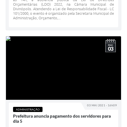
Orçamentárias (LDO) 2022, na Câmara Municipal de
Divinópolis. Atendendo a Lei de Responsabilidade Fiscal - LC
101/2000, o evento é organizado pela Secretaria Municipal de
Administração, Orçamento,...
MAI
03
03 MAI 2021 - 16h09
ADMINISTRAÇÃO
Prefeitura anuncia pagamento dos servidores para
dia 5