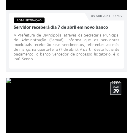
05 ABR 2021 - 14h09
ADMINISTRAÇÃO
Servidor receberá dia 7 de abril em novo banco
A Prefeitura de Divinópolis, através da Secretaria Municipal
de Administração (Semad), informa que os servidores
municipais receberão seus vencimentos, referentes ao mês
de março, na quarta-feira (7 de abril). A partir desta folha de
pagamento, o banco vencedor de processo licitatório, é o
Itaú. Sendo...
MAR
29