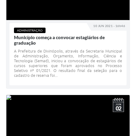
10 JUN 2021 - 16h46
ADMINISTRAÇÃO
Município começa a convocar estagiários de
graduação
A Prefeitura de Divinópolis, através da Secretaria Municipal
de Administração, Orçamento, Informação, Ciência e
Tecnologia (Semad), iniciou a convocação de estagiários de
cursos superiores que foram aprovados no Processo
Seletivo nº 01/2021. O resultado final da seleção para o
cadastro de reserva foi...
JUN
02