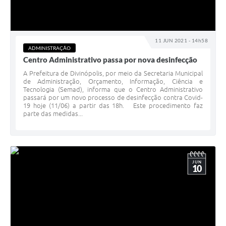
11 JUN 2021 - 14h58
ADMINISTRAÇÃO
Centro Administrativo passa por nova desinfecção
A Prefeitura de Divinópolis, por meio da Secretaria Municipal
de Administração, Orçamento, Informação, Ciência e
Tecnologia (Semad), informa que o Centro Administrativo
passará por um novo processo de desinfecção contra Covid-
19 hoje (11/06) a partir das 18h. Este procedimento faz
parte das medidas...
JUN
10