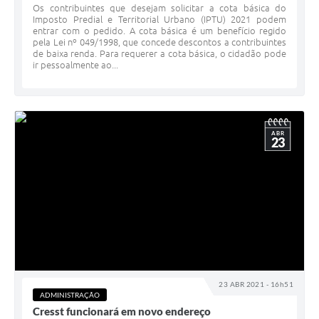
Os contribuintes que desejam solicitar a cota básica do
Imposto Predial e Territorial Urbano (IPTU) 2021 podem
entrar com o pedido. A cota básica é um benefício regido
pela Lei nº 049/1998, que concede descontos a contribuintes
de baixa renda. Para requerer a cota básica, o cidadão pode
ir pessoalmente ao...
ABR
23
23 ABR 2021 - 16h51
ADMINISTRAÇÃO
Cresst funcionará em novo endereço