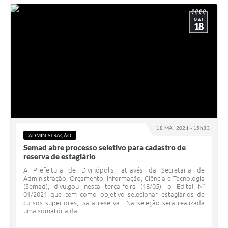
MAI
18
18 MAI 2021 - 15h33
ADMINISTRAÇÃO
Semad abre processo seletivo para cadastro de
reserva de estagiário
A Prefeitura de Divinópolis, através da Secretaria de
Administração, Orçamento, Informação, Ciência e Tecnologia
(Semad), divulgou nesta terça-feira (18/05), o Edital N°
01/2021 que tem como objetivo selecionar estagiários de
cursos superiores, para reserva. Na seleção será realizada
uma somatória da...