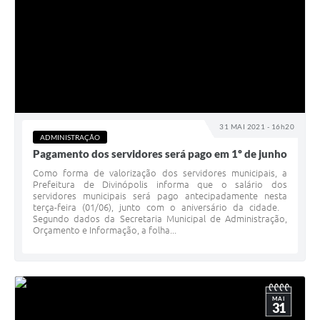
31 MAI 2021 - 16h20
ADMINISTRAÇÃO
Pagamento dos servidores será pago em 1º de junho
Como forma de valorização dos servidores municipais, a
Prefeitura de Divinópolis informa que o salário dos
servidores municipais será pago antecipadamente nesta
terça-feira (01/06), junto com o aniversário da cidade.
Segundo dados da Secretaria Municipal de Administração,
Orçamento e Informação, a folha...
MAI
31