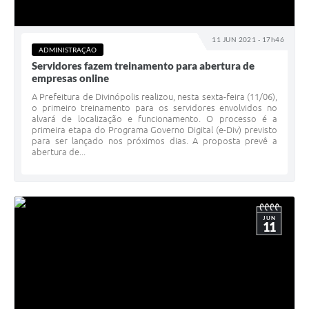
11 JUN 2021 - 17h46
ADMINISTRAÇÃO
Servidores fazem treinamento para abertura de
empresas online
A Prefeitura de Divinópolis realizou, nesta sexta-feira (11/06),
o primeiro treinamento para os servidores envolvidos no
alvará de localização e funcionamento. O processo é a
primeira etapa do Programa Governo Digital (e-Div) previsto
para ser lançado nos próximos dias. A proposta prevê a
abertura de...
JUN
11