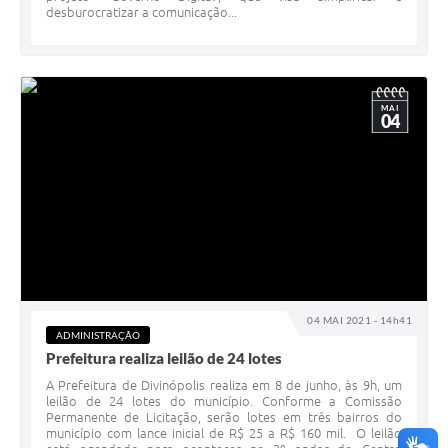
desburocratizar a comunicação...
MAI
04
04 MAI 2021 - 14h41
ADMINISTRAÇÃO
Prefeitura realiza leilão de 24 lotes
A Prefeitura de Divinópolis realiza em 8 de junho, às 9h, um
leilão de 24 lotes do município. Conforme a Comissão
Permanente de Licitação, serão lotes em três bairros do
município com lance inicial de R$ 25 a R$ 160 mil. O leilão