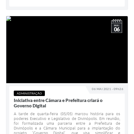
MAI
06
06 MAI 2021 - 09h26
ADMINISTRAÇÃO
Iniciativa entre Câmara e Prefeitura criará o
Governo Digital
A tarde de quarta-feira (05/05) marcou história para os
poderes Executivo e Legislativo de Divinópolis. Em reunião,
foi formalizada uma parceria entre a Prefeitura de
Divinópolis e a Câmara Municipal para a implantação do
projeto 'Governo Digital', que visa simplificar e