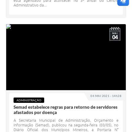
está agendado para acontecer no 3º andar do Centro
Administrativo da...
MAI
04
04 MAI 2021 - 14h28
ADMINISTRAÇÃO
Semad estabelece regras para retorno de servidores
afastados por doença
A Secretaria Municipal de Administração, Orçamento e
Informação (Semad), publicou na segunda-feira (03/05), no
Diário Oficial dos Municípios Mineiros, a Portaria N°