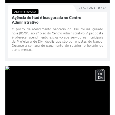
05 ABR 2021 - 15h17
ADMINISTRAÇÃO
Agência do Itaú é inaugurada no Centro
Administrativo
O posto de atendimento bancário do Itaú foi inaugurado
hoje (05/04), no 2º piso do Centro Administrativo. A proposta
é oferecer atendimento exclusivo aos servidores municipais
da Prefeitura de Divinópolis que são correntistas do banco.
Durante a semana de pagamento de salários, o horário de
atendimento...
ABR
05