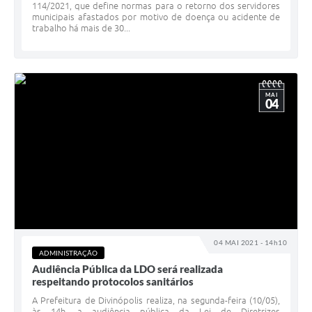
114/2021, que define normas para o retorno dos servidores
municipais afastados por motivo de doença ou acidente de
trabalho há mais de 30...
MAI
04
04 MAI 2021 - 14h10
ADMINISTRAÇÃO
Audiência Pública da LDO será realizada
respeitando protocolos sanitários
A Prefeitura de Divinópolis realiza, na segunda-feira (10/05),
às 14h, a audiência pública da Lei de Diretrizes