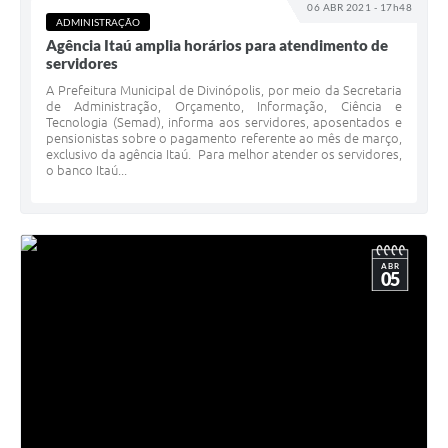
06 ABR 2021 - 17h48
ADMINISTRAÇÃO
Agência Itaú amplia horários para atendimento de
servidores
A Prefeitura Municipal de Divinópolis, por meio da Secretaria
de Administração, Orçamento, Informação, Ciência e
Tecnologia (Semad), informa aos servidores, aposentados e
pensionistas sobre o pagamento referente ao mês de março,
exclusivo da agência Itaú. Para melhor atender os servidores,
o banco Itaú...
ABR
05