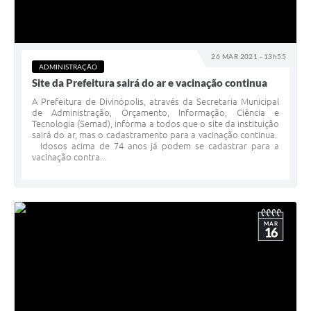
26 MAR 2021 - 13h55
ADMINISTRAÇÃO
Site da Prefeitura sairá do ar e vacinação continua
A Prefeitura de Divinópolis, através da Secretaria Municipal
de Administração, Orçamento, Informação, Ciência e
Tecnologia (Semad), informa a todos que o site da instituição
sairá do ar, mas o cadastramento para a vacinação continua.
Idosos acima de 74 anos já podem se cadastrar para a
vacinação contra...
MAR
16