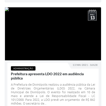
MAI
13
13 MAI 2021 - 16h28
ADMINISTRAÇÃO
Prefeitura apresenta LDO 2022 em audiência
pública
A Prefeitura de Divinópolis realizou a audiência pública da Lei
de Diretrizes Orçamentárias (LDO) 2022, na Câmara
Municipal de Divinópolis. O evento foi realizado em 10 de
maio e atende a Lei de Responsabilidade Fiscal - LC
101/2000. Para 2022, a LDO prevê um orçamento de R$ 842
milhões. O secretário de...