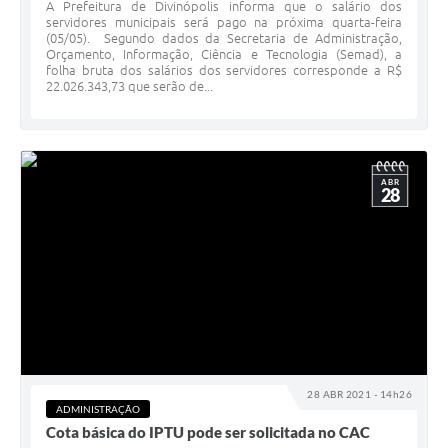
A Prefeitura de Divinópolis informa que o salário dos
servidores municipais será pago na próxima quarta-feira
(05/05). Segundo dados da Secretaria de Administração,
Orçamento, Informação, Ciência e Tecnologia (Semad), a
folha bruta dos salários dos servidores corresponde a R$
22.026.343,73 que serão de...
ABR
28
28 ABR 2021 - 14h26
ADMINISTRAÇÃO
Cota básica do IPTU pode ser solicitada no CAC