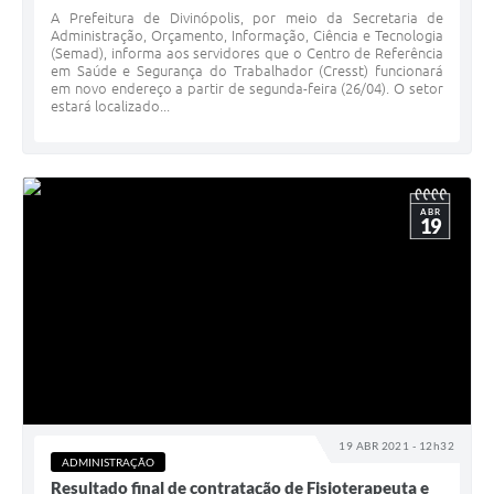
A Prefeitura de Divinópolis, por meio da Secretaria de
Administração, Orçamento, Informação, Ciência e Tecnologia
(Semad), informa aos servidores que o Centro de Referência
em Saúde e Segurança do Trabalhador (Cresst) funcionará
em novo endereço a partir de segunda-feira (26/04). O setor
estará localizado...
ABR
19
19 ABR 2021 - 12h32
ADMINISTRAÇÃO
Resultado final de contratação de Fisioterapeuta e