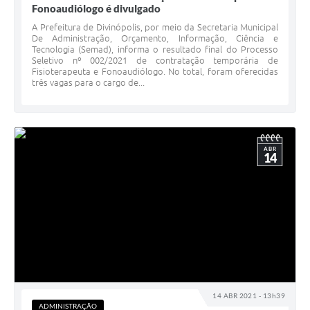
Fonoaudiólogo é divulgado
A Prefeitura de Divinópolis, por meio da Secretaria Municipal
De Administração, Orçamento, Informação, Ciência e
Tecnologia (Semad), informa o resultado final do Processo
Seletivo nº 002/2021 de contratação temporária de
Fisioterapeuta e Fonoaudiólogo. No total, foram oferecidas
três vagas para o cargo de...
ABR
14
14 ABR 2021 - 13h39
ADMINISTRAÇÃO