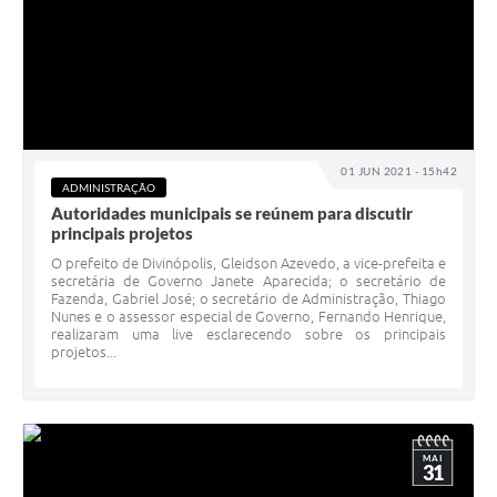
01 JUN 2021 - 15h42
ADMINISTRAÇÃO
Autoridades municipais se reúnem para discutir
principais projetos
O prefeito de Divinópolis, Gleidson Azevedo, a vice-prefeita e
secretária de Governo Janete Aparecida; o secretário de
Fazenda, Gabriel José; o secretário de Administração, Thiago
Nunes e o assessor especial de Governo, Fernando Henrique,
realizaram uma live esclarecendo sobre os principais
projetos...
MAI
31