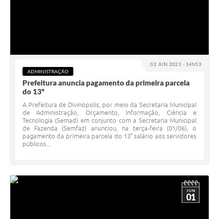
02 JUN 2021 - 14h53
ADMINISTRAÇÃO
Prefeitura anuncia pagamento da primeira parcela
do 13º
A Prefeitura de Divinópolis, por meio da Secretaria Municipal
de Administração, Orçamento, Informação, Ciência e
Tecnologia (Semad) em conjunto com a Secretaria Municipal
de Fazenda (Semfaz) anunciou, na terça-feira (01/06), o
pagamento da primeira parcela do 13° salário aos servidores
públicos...
JUN
01