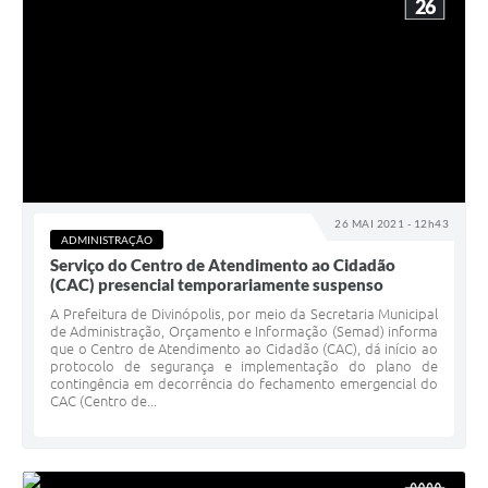
26
26 MAI 2021 - 12h43
ADMINISTRAÇÃO
Serviço do Centro de Atendimento ao Cidadão
(CAC) presencial temporariamente suspenso
A Prefeitura de Divinópolis, por meio da Secretaria Municipal
de Administração, Orçamento e Informação (Semad) informa
que o Centro de Atendimento ao Cidadão (CAC), dá início ao
protocolo de segurança e implementação do plano de
contingência em decorrência do fechamento emergencial do
CAC (Centro de...