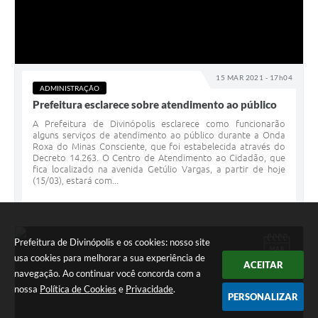
15 MAR 2021 - 17h04
ADMINISTRAÇÃO
Prefeitura esclarece sobre atendimento ao público
A Prefeitura de Divinópolis esclarece como funcionarão
alguns serviços de atendimento ao público durante a Onda
Roxa do Minas Consciente, que foi estabelecida através do
Decreto 14.263. O Centro de Atendimento ao Cidadão, que
fica localizado na avenida Getúlio Vargas, a partir de hoje
(15/03), estará com...
Prefeitura de Divinópolis e os cookies: nosso site
MAR
04
usa cookies para melhorar a sua experiência de
ACEITAR
navegação. Ao continuar você concorda com a
nossa
Política de Cookies
e
Privacidade
.
PERSONALIZAR