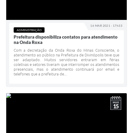
16 MAR 2021 - 17h33
ADMINISTRAÇÃO
Prefeitura disponibiliza contatos para atendimento
na Onda Roxa
Com a decretação da Onda Roxa do Minas Consciente, o
atendimento ao público na Prefeitura de Divinópolis teve que
ser adaptado. Muitos servidores entraram em férias
coletivas e setores tiveram que interromper os atendimentos
presenciais, mas o atendimento continuará por email e
telefones que a prefeitura de...
MAR
15