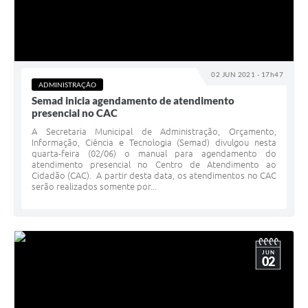
02 JUN 2021 - 17h47
ADMINISTRAÇÃO
Semad inicia agendamento de atendimento
presencial no CAC
A Secretaria Municipal de Administração, Orçamento,
Informação, Ciência e Tecnologia (Semad) divulgou nesta
quarta-feira (02/06) o manual para agendamento do
atendimento presencial no Centro de Atendimento ao
Cidadão (CAC). A partir desta data, os atendimentos no CAC
serão realizados somente por...
JUN
02