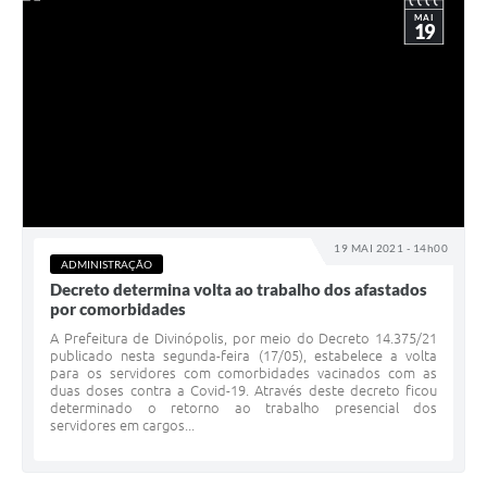
MAI
19
19 MAI 2021 - 14h00
ADMINISTRAÇÃO
Decreto determina volta ao trabalho dos afastados
por comorbidades
A Prefeitura de Divinópolis, por meio do Decreto 14.375/21
publicado nesta segunda-feira (17/05), estabelece a volta
para os servidores com comorbidades vacinados com as
duas doses contra a Covid-19. Através deste decreto ficou
determinado o retorno ao trabalho presencial dos
servidores em cargos...