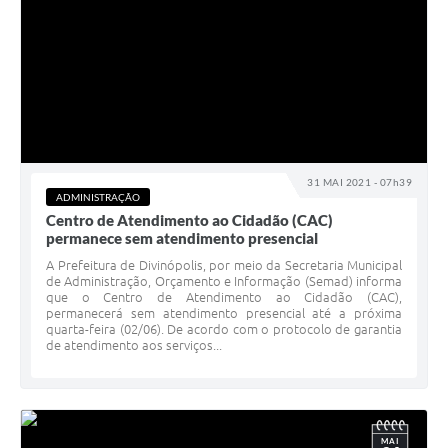
31 MAI 2021 - 07h39
ADMINISTRAÇÃO
Centro de Atendimento ao Cidadão (CAC)
permanece sem atendimento presencial
A Prefeitura de Divinópolis, por meio da Secretaria Municipal
de Administração, Orçamento e Informação (Semad) informa
que o Centro de Atendimento ao Cidadão (CAC),
permanecerá sem atendimento presencial até a próxima
quarta-feira (02/06). De acordo com o protocolo de garantia
de atendimento aos serviços...
MAI