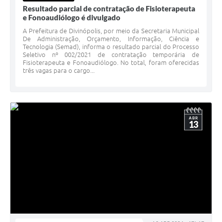
Resultado parcial de contratação de Fisioterapeuta
e Fonoaudiólogo é divulgado
A Prefeitura de Divinópolis, por meio da Secretaria Municipal
De Administração, Orçamento, Informação, Ciência e
Tecnologia (Semad), informa o resultado parcial do Processo
Seletivo nº 002/2021 de contratação temporária de
Fisioterapeuta e Fonoaudiólogo. No total, foram oferecidas
três vagas para o cargo...
ABR
13