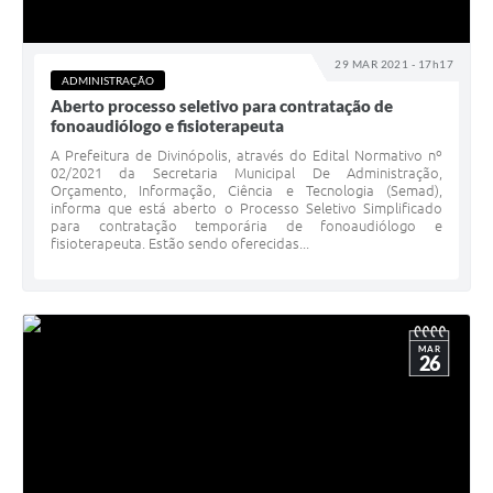
29 MAR 2021 - 17h17
ADMINISTRAÇÃO
Aberto processo seletivo para contratação de
fonoaudiólogo e fisioterapeuta
A Prefeitura de Divinópolis, através do Edital Normativo nº
02/2021 da Secretaria Municipal De Administração,
Orçamento, Informação, Ciência e Tecnologia (Semad),
informa que está aberto o Processo Seletivo Simplificado
para contratação temporária de fonoaudiólogo e
fisioterapeuta. Estão sendo oferecidas...
MAR
26