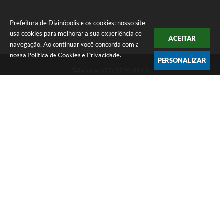
Prefeitura de Divinópolis e os cookies: nosso site
usa cookies para melhorar a sua experiência de
ACEITAR
navegação. Ao continuar você concorda com a
nossa
Política de Cookies
e
Privacidade
.
PERSONALIZAR
Telefone: (37) 3229-8110
Endereço: Avenida Paraná, 2.601 - São José | CEP: 35501-170
Atendimento Geral da Prefeitura - segunda a sexta, das 08:00 às 18:00
horas. Informações Gerais: (37) 3229-6500 (37)3229-6800 (37) 3229-
6528
Prefeitura de Divinópolis
Versão do Sistema:
3.5.3 - 19/06/2026
Portal atualizado em:
05/08/2026 16:34
Dados Abertos