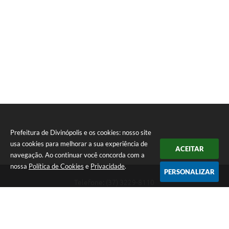
Prefeitura de Divinópolis e os cookies: nosso site
usa cookies para melhorar a sua experiência de
ACEITAR
navegação. Ao continuar você concorda com a
nossa
Política de Cookies
e
Privacidade
.
PERSONALIZAR
Telefone: (37) 3229-8110
Endereço: Avenida Paraná, 2.601 - São José | CEP: 35501-170
Atendimento Geral da Prefeitura - segunda a sexta, das 08:00 às 18:00
horas. Informações Gerais: (37) 3229-6500 (37)3229-6800 (37) 3229-
6528
Prefeitura de Divinópolis