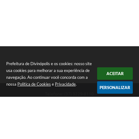
Prefeitura de Divinópolis e os cookies: nosso site
usa cookies para melhorar a sua experiência de
ACEITAR
navegação. Ao continuar você concorda com a
nossa
Política de Cookies
e
Privacidade
.
PERSONALIZAR
Telefone: (37) 3229-8110
Endereço: Avenida Paraná, 2.601 - São José | CEP: 35501-170
Atendimento Geral da Prefeitura - segunda a sexta, das 08:00 às 18:00
horas. Informações Gerais: (37) 3229-6500 (37)3229-6800 (37) 3229-
6528
Prefeitura de Divinópolis