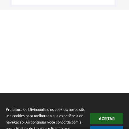
Prefeitura de Divinópolis e os cookies: nosso site
usa cookies para melhorar a sua experiência de
ACEITAR
navegação. Ao continuar você concorda com a
nossa
Política de Cookies
e
Privacidade
.