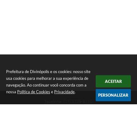
Prefeitura de Divinópolis e os cookies: nosso site
usa cookies para melhorar a sua experiência de
ACEITAR
navegação. Ao continuar você concorda com a
nossa
Política de Cookies
e
Privacidade
.
PERSONALIZAR
Telefone: (37) 3229-8110
Endereço: Avenida Paraná, 2.601 - São José | CEP: 35501-170
Atendimento Geral da Prefeitura - segunda a sexta, das 08:00 às 18:00
horas. Informações Gerais: (37) 3229-6500 (37)3229-6800 (37) 3229-
6528
Prefeitura de Divinópolis