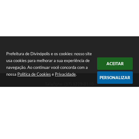
Prefeitura de Divinópolis e os cookies: nosso site
usa cookies para melhorar a sua experiência de
ACEITAR
navegação. Ao continuar você concorda com a
nossa
Política de Cookies
e
Privacidade
.
PERSONALIZAR
Telefone: (37) 3229-8110
Endereço: Avenida Paraná, 2.601 - São José | CEP: 35501-170
Atendimento Geral da Prefeitura - segunda a sexta, das 08:00 às 18:00
horas. Informações Gerais: (37) 3229-6500 (37)3229-6800 (37) 3229-
6528
Prefeitura de Divinópolis
Versão do Sistema:
3.5.3 - 19/06/2026