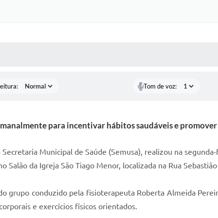
 MÍDIAS
RECEBA NOTÍCIAS
eitura:
Tom de voz:
emanalmente para incentivar hábitos saudáveis e promover 
da Secretaria Municipal de Saúde (Semusa), realizou na segund
alão da Igreja São Tiago Menor, localizada na Rua Sebastião A
do grupo conduzido pela fisioterapeuta Roberta Almeida Pereir
corporais e exercícios físicos orientados.