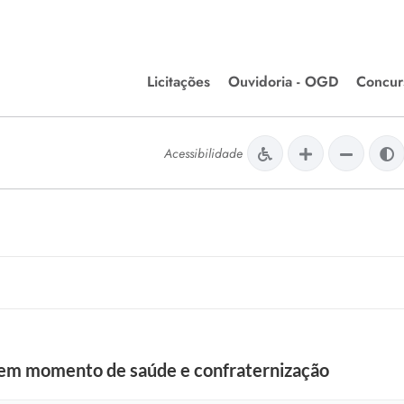
Licitações
Ouvidoria - OGD
Concur
Editais de Licitações
Concurso
lera Divinópolis
Acessibilidade
Meio Ambiente
Chamamentos Públicos
Processos
issão de Farmácia e
Agronegócios
Simplific
apêutica - Semusa
LM Incentivo a Cultura
Processos
LEGISLAÇÃO
Simplifi
Matérias Legislativas
A/LOA/LDO
Normas Jurídicas
orte
 em momento de saúde e confraternização
Diário Oficial