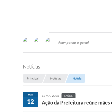
Acompanhe a gente!
Ace
SERVIÇOS
Com
Ter
PROCESSOS SELETIVO
Notícias
SEMED
Principal
Notícias
Notícia
Processo de Contratação -
SEMED 2026
PP
MAI
12 MAI 2026
SAÚDE
Concursos e Processos Seletivos
12
Esp
Ação da Prefeitura reúne mães