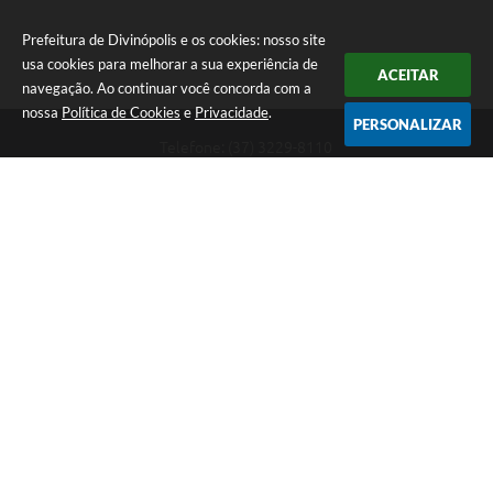
Prefeitura de Divinópolis e os cookies: nosso site
usa cookies para melhorar a sua experiência de
ACEITAR
navegação. Ao continuar você concorda com a
nossa
Política de Cookies
e
Privacidade
.
PERSONALIZAR
Telefone: (37) 3229-8110
Endereço: Avenida Paraná, 2.601 - São José | CEP: 35501-170
Atendimento Geral da Prefeitura - segunda a sexta, das 08:00 às 18:00
horas. Informações Gerais: (37) 3229-6500 (37)3229-6800 (37) 3229-
6528
Prefeitura de Divinópolis
Versão do Sistema:
3.5.3 - 19/06/2026
Portal atualizado em:
07/08/2026 17:41
Dados Abertos