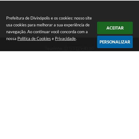
Prefeitura de Divinópolis e os cookies: nosso site
usa cookies para melhorar a sua experiência de
ACEITAR
navegação. Ao continuar você concorda com a
nossa
Política de Cookies
e
Privacidade
.
PERSONALIZAR
Telefone: (37) 3229-8110
Endereço: Avenida Paraná, 2.601 - São José | CEP: 35501-170
Atendimento Geral da Prefeitura - segunda a sexta, das 08:00 às 18:00
horas. Informações Gerais: (37) 3229-6500 (37)3229-6800 (37) 3229-
6528
Prefeitura de Divinópolis
Versão do Sistema:
3.5.3 - 19/06/2026
Portal atualizado em:
07/08/2026 17:41
Dados Abertos