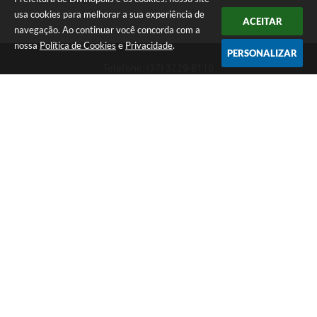
usa cookies para melhorar a sua experiência de
ACEITAR
navegação. Ao continuar você concorda com a
nossa
Política de Cookies
e
Privacidade
.
PERSONALIZAR
Telefone: (37) 3229-8110
Endereço: Avenida Paraná, 2.601 - São José | CEP: 35501-170
Atendimento Geral da Prefeitura - segunda a sexta, das 08:00 às 18:00
horas. Informações Gerais: (37) 3229-6500 (37)3229-6800 (37) 3229-
6528
Prefeitura de Divinópolis
Versão do Sistema:
3.5.3 - 19/06/2026
Portal atualizado em:
09/08/2026 09:55
Dados Abertos
Copyright Instar - 2006-2026. Todos os direitos reservados -
Instar Tecnologia