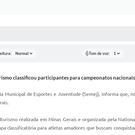
 MÍDIAS
RECEBA NOTÍCIAS
eitura:
Tom de voz:
rismo classificou participantes para campeonatos naciona
ria Municipal de Esportes e Juventude (Semej), informa que, no
ais.
turismo realizada em Minas Gerais e organizada pela Nation
apa classificatória para atletas amadores que buscam conquistar