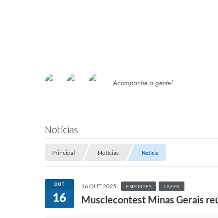
Acompanhe a gente!
Ace
SERVIÇOS
Com
Ter
PROCESSOS SELETIVO
Notícias
SEMED
Principal
Notícias
Notícia
Processo de Contratação -
SEMED 2026
PP
OUT
16 OUT 2025
ESPORTES
LAZER
Concursos e Processos Seletivos
16
Esp
Musclecontest Minas Gerais reú