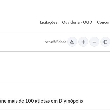
Licitações
Ouvidoria - OGD
Concur
Editais de Licitações
Concurso
lera Divinópolis
Acessibilidade
Meio Ambiente
Chamamentos Públicos
Processos
issão de Farmácia e
Agronegócios
Simplific
apêutica - Semusa
LM Incentivo a Cultura
Processos
LEGISLAÇÃO
Simplifi
Matérias Legislativas
A/LOA/LDO
Normas Jurídicas
orte
ne mais de 100 atletas em Divinópolis
Diário Oficial