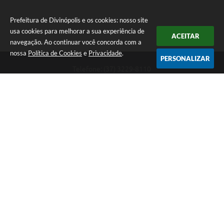
Prefeitura de Divinópolis e os cookies: nosso site
usa cookies para melhorar a sua experiência de
ACEITAR
navegação. Ao continuar você concorda com a
nossa
Política de Cookies
e
Privacidade
.
PERSONALIZAR
Telefone: (37) 3229-8110
Endereço: Avenida Paraná, 2.601 - São José | CEP: 35501-170
Atendimento Geral da Prefeitura - segunda a sexta, das 08:00 às 18:00
horas. Informações Gerais: (37) 3229-6500 (37)3229-6800 (37) 3229-
6528
Prefeitura de Divinópolis
Versão do Sistema:
3.5.3 - 19/06/2026
Portal atualizado em:
09/08/2026 09:55
Dados Abertos