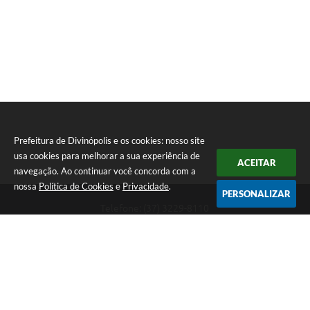
Prefeitura de Divinópolis e os cookies: nosso site
usa cookies para melhorar a sua experiência de
ACEITAR
navegação. Ao continuar você concorda com a
nossa
Política de Cookies
e
Privacidade
.
PERSONALIZAR
Telefone: (37) 3229-8110
Endereço: Avenida Paraná, 2.601 - São José | CEP: 35501-170
Atendimento Geral da Prefeitura - segunda a sexta, das 08:00 às 18:00
horas. Informações Gerais: (37) 3229-6500 (37)3229-6800 (37) 3229-
6528
Prefeitura de Divinópolis