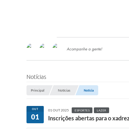
Acompanhe a gente!
Ace
SERVIÇOS
Com
Ter
PROCESSOS SELETIVO
Notícias
SEMED
Principal
Notícias
Notícia
Processo de Contratação -
SEMED 2026
PP
OUT
01 OUT 2025
ESPORTES
LAZER
Concursos e Processos Seletivos
01
Esp
Inscrições abertas para o xadre