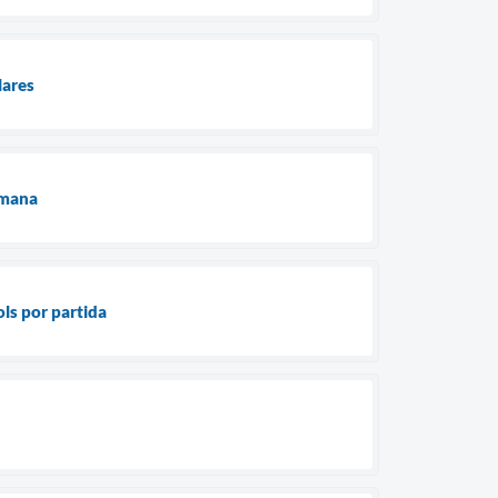
lares
emana
ls por partida