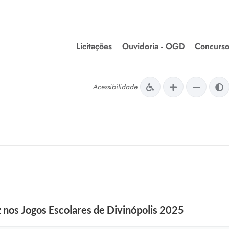
Licitações
Ouvidoria - OGD
Concurso
Editais de Licitações
lera Divinópolis
Acessibilidade
Meio Ambiente
Chamamentos Públicos
issão de Farmácia e
Agronegócios
apêutica - Semusa
LM Incentivo a Cultura
LEGISLAÇÃO
Matérias Legislativas
A/LOA/LDO
Normas Jurídicas
orte
z nos Jogos Escolares de Divinópolis 2025
Diário Oficial