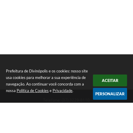
Prefeitura de Divinópolis e os cookies: nosso site
usa cookies para melhorar a sua experiência de
ACEITAR
navegação. Ao continuar você concorda com a
nossa
Política de Cookies
e
Privacidade
.
PERSONALIZAR
Telefone: (37) 3229-8110
Endereço: Avenida Paraná, 2.601 - São José | CEP: 35501-170
Atendimento Geral da Prefeitura - segunda a sexta, das 08:00 às 18:00
horas. Informações Gerais: (37) 3229-6500 (37)3229-6800 (37) 3229-
6528
Prefeitura de Divinópolis