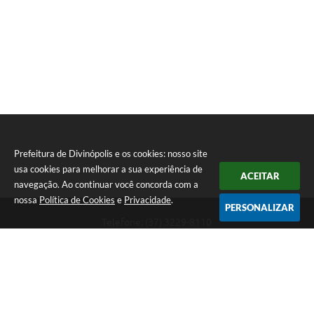
Prefeitura de Divinópolis e os cookies: nosso site
usa cookies para melhorar a sua experiência de
ACEITAR
navegação. Ao continuar você concorda com a
nossa
Política de Cookies
e
Privacidade
.
PERSONALIZAR
Telefone: (37) 3229-8110
Endereço: Avenida Paraná, 2.601 - São José | CEP: 35501-170
Atendimento Geral da Prefeitura - segunda a sexta, das 08:00 às 18:00
horas. Informações Gerais: (37) 3229-6500 (37)3229-6800 (37) 3229-
6528
Prefeitura de Divinópolis