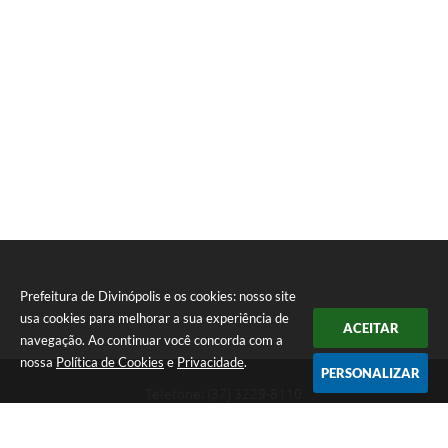
Prefeitura de Divinópolis e os cookies: nosso site
usa cookies para melhorar a sua experiência de
ACEITAR
navegação. Ao continuar você concorda com a
nossa
Política de Cookies
e
Privacidade
.
PERSONALIZAR
Telefone: (37) 3229-8110
Endereço: Avenida Paraná, 2.601 - São José | CEP: 35501-170
Atendimento Geral da Prefeitura - segunda a sexta, das 08:00 às 18:00
horas. Informações Gerais: (37) 3229-6500 (37)3229-6800 (37) 3229-