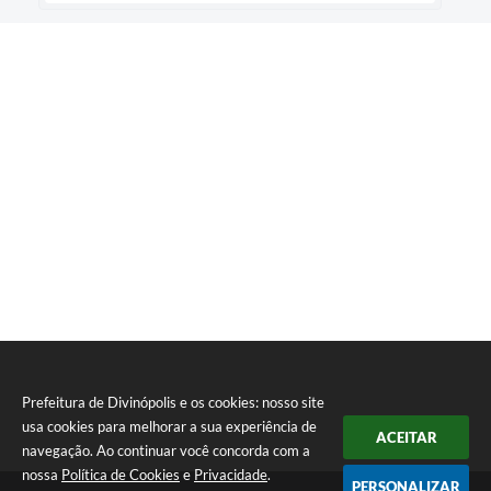
Prefeitura de Divinópolis e os cookies: nosso site
usa cookies para melhorar a sua experiência de
ACEITAR
navegação. Ao continuar você concorda com a
nossa
Política de Cookies
e
Privacidade
.
PERSONALIZAR