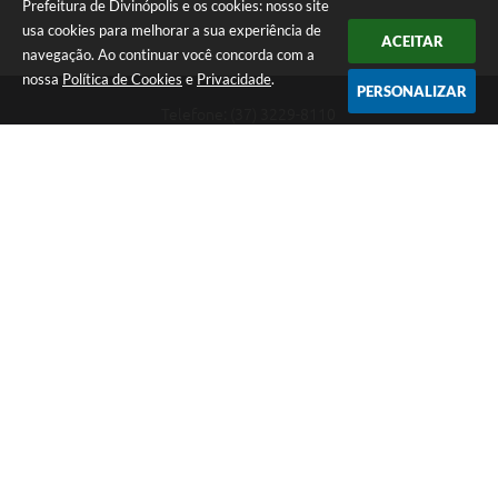
Prefeitura de Divinópolis e os cookies: nosso site
usa cookies para melhorar a sua experiência de
ACEITAR
navegação. Ao continuar você concorda com a
nossa
Política de Cookies
e
Privacidade
.
PERSONALIZAR
Telefone: (37) 3229-8110
Endereço: Avenida Paraná, 2.601 - São José | CEP: 35501-170
Atendimento Geral da Prefeitura - segunda a sexta, das 08:00 às 18:00
horas. Informações Gerais: (37) 3229-6500 (37)3229-6800 (37) 3229-
6528
Prefeitura de Divinópolis
Versão do Sistema:
3.5.3 - 19/06/2026
Portal atualizado em:
07/08/2026 17:41
Dados Abertos
Copyright Instar - 2006-2026. Todos os direitos reservados -