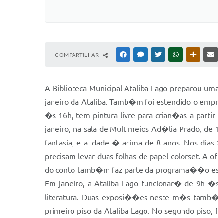
COMPARTILHAR
FACEBOOK
MESSENGER
TWITTER
WHATSAPP
OUTRAS
A Biblioteca Municipal Ataliba Lago preparou u
janeiro da Ataliba. Tamb�m foi estendido o empr
�s 16h, tem pintura livre para crian�as a part
janeiro, na sala de Multimeios Ad�lia Prado, de
fantasia, e a idade � acima de 8 anos. Nos dia
precisam levar duas folhas de papel colorset. A
do conto tamb�m faz parte da programa��o espec
Em janeiro, a Ataliba Lago funcionar� de 9h �s
literatura. Duas exposi��es neste m�s tamb�m
primeiro piso da Ataliba Lago. No segundo piso