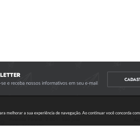
LETTER
CADAS
-se e receba nossos informativos em seu e-mail
s para melhorar a sua experiência de navegação. Ao continuar você concorda co
Avenida Paraná, 2.601 - São José
Ac
CEP: 35501-170
Atendimento Geral da Prefeitura - segunda a sexta,