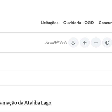
Licitações
Ouvidoria - OGD
Concur
Editais de Licitações
Concurso
lera Divinópolis
Acessibilidade
Meio Ambiente
Chamamentos Públicos
Processos
issão de Farmácia e
Agronegócios
Simplific
apêutica - Semusa
LM Incentivo a Cultura
Processos
LEGISLAÇÃO
Simplifi
Matérias Legislativas
A/LOA/LDO
Normas Jurídicas
orte
ramação da Ataliba Lago
Diário Oficial