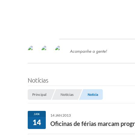
Acompanhe a gente!
Ace
SERVIÇOS
Com
Ter
PROCESSOS SELETIVO
Notícias
SEMED
Principal
Notícias
Notícia
Processo de Contratação -
SEMED 2026
PP
JAN
14 JAN 2013
Concursos e Processos Seletivos
14
Esp
Oficinas de férias marcam prog