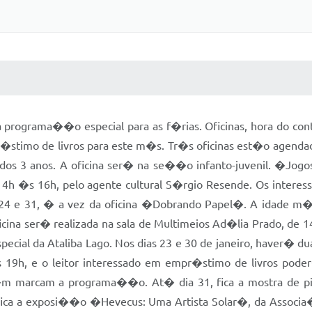
 MÍDIAS
RECEBA NOTÍCIAS
ma programa��o especial para as f�rias. Oficinas, hora do c
�stimo de livros para este m�s. Tr�s oficinas est�o agendadas
ir dos 3 anos. A oficina ser� na se��o infanto-juvenil. �Jo
 14h �s 16h, pelo agente cultural S�rgio Resende. Os interess
s 24 e 31, � a vez da oficina �Dobrando Papel�. A idade m�n
 oficina ser� realizada na sala de Multimeios Ad�lia Prado, 
ial da Ataliba Lago. Nos dias 23 e 30 de janeiro, haver� d
 19h, e o leitor interessado em empr�stimo de livros pode
 marcam a programa��o. At� dia 31, fica a mostra de pintu
, fica a exposi��o �Hevecus: Uma Artista Solar�, da Associa