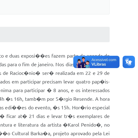
onto e duas exposi��es fazem parte da agenda de
 para o fim de janeiro. Nos dias 29 e 31, de 14h
gos de Racioc�nio� ser� realizada em 22 e 29 de
ados em participar precisam levar quatro pap�is-
ima para participar � 8 anos, e os interessados
de 14h �s 16h, tamb�m por S�rgio Resende. A hora
uas edi��es do evento, �s 15h. Hor�rio especial
r� ficar at� 21 dias e levar tr�s exemplares de
ra e literatura da artista �Karol Penido�, no
��o Cultural Barka�a, projeto aprovado pela Lei