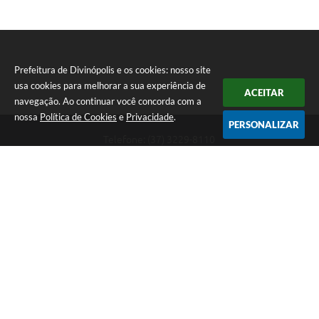
Prefeitura de Divinópolis e os cookies: nosso site
usa cookies para melhorar a sua experiência de
ACEITAR
navegação. Ao continuar você concorda com a
nossa
Política de Cookies
e
Privacidade
.
PERSONALIZAR
Telefone: (37) 3229-8110
Endereço: Avenida Paraná, 2.601 - São José | CEP: 35501-170
Atendimento Geral da Prefeitura - segunda a sexta, das 08:00 às 18:00
horas. Informações Gerais: (37) 3229-6500 (37)3229-6800 (37) 3229-
6528
Prefeitura de Divinópolis
Versão do Sistema:
3.5.3 - 19/06/2026
Portal atualizado em:
07/08/2026 17:41