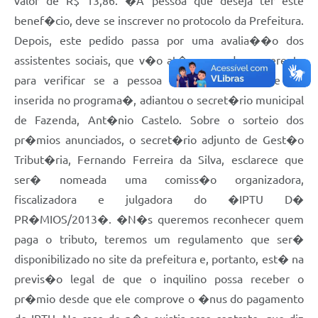
valor de R$ 13,86. �A pessoa que deseja ter este
benef�cio, deve se inscrever no protocolo da Prefeitura.
Depois, este pedido passa por uma avalia��o dos
assistentes sociais, que v�o at� a casa do requerente
para verificar se a pessoa tem condi��es de ser
inserida no programa�, adiantou o secret�rio municipal
de Fazenda, Ant�nio Castelo. Sobre o sorteio dos
pr�mios anunciados, o secret�rio adjunto de Gest�o
Tribut�ria, Fernando Ferreira da Silva, esclarece que
ser� nomeada uma comiss�o organizadora,
fiscalizadora e julgadora do �IPTU D�
PR�MIOS/2013�. �N�s queremos reconhecer quem
paga o tributo, teremos um regulamento que ser�
disponibilizado no site da prefeitura e, portanto, est� na
previs�o legal de que o inquilino possa receber o
pr�mio desde que ele comprove o �nus do pagamento