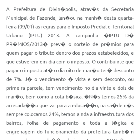
A Prefeitura de Divin�polis, atrav�s da Secretaria
Municipal de Fazenda, lan�ou na manh� desta quarta-
feira (09/01) as regras para o Imposto Predial e Territorial
Urbano (IPTU) 2013. A campanha �IPTU D�
PR�MIOS/2013� prev� o sorteio de pr�mios para
quem pagar o tributo dentro dos prazos estabelecidos, e
que estiverem em dia com o imposto. O contribuinte que
pagar o imposto at� o dia oito de mar�o ter� desconto
de 7%. J� o vencimento � vista e sem desconto, ou
primeira parcela, tem vencimento no dia vinte e dois de
mar�o, bem como a cota-b�sica. �N�s temos 25% da
arrecada��o que vai para a educa��o, na sa�de n�s
sempre colocamos 24%, temos ainda a infraestrutura dos
bairros, folha de pagamento e toda a l�gica e
engrenagem do funcionamento da prefeitura tamb�m