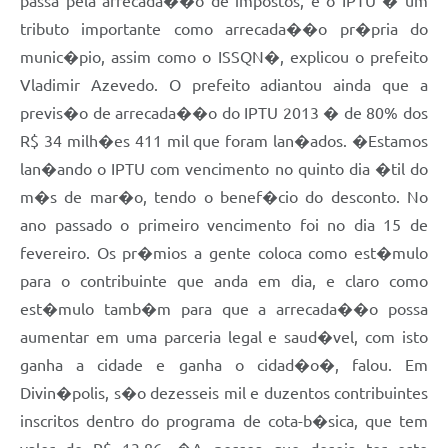
passa pela arrecada��o de impostos, e o IPTU � um
tributo importante como arrecada��o pr�pria do
munic�pio, assim como o ISSQN�, explicou o prefeito
Vladimir Azevedo. O prefeito adiantou ainda que a
previs�o de arrecada��o do IPTU 2013 � de 80% dos
R$ 34 milh�es 411 mil que foram lan�ados. �Estamos
lan�ando o IPTU com vencimento no quinto dia �til do
m�s de mar�o, tendo o benef�cio do desconto. No
ano passado o primeiro vencimento foi no dia 15 de
fevereiro. Os pr�mios a gente coloca como est�mulo
para o contribuinte que anda em dia, e claro como
est�mulo tamb�m para que a arrecada��o possa
aumentar em uma parceria legal e saud�vel, com isto
ganha a cidade e ganha o cidad�o�, falou. Em
Divin�polis, s�o dezesseis mil e duzentos contribuintes
inscritos dentro do programa de cota-b�sica, que tem