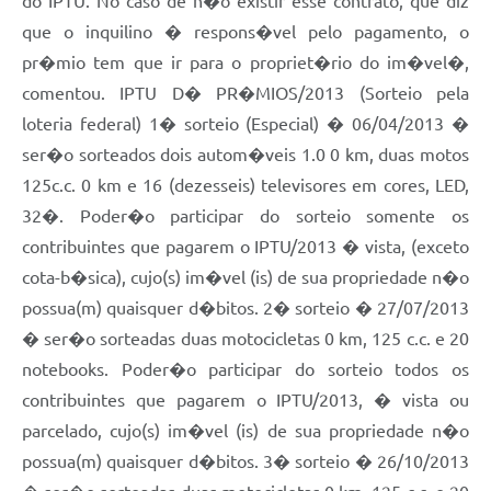
do IPTU. No caso de n�o existir esse contrato, que diz
que o inquilino � respons�vel pelo pagamento, o
pr�mio tem que ir para o propriet�rio do im�vel�,
comentou. IPTU D� PR�MIOS/2013 (Sorteio pela
loteria federal) 1� sorteio (Especial) � 06/04/2013 �
ser�o sorteados dois autom�veis 1.0 0 km, duas motos
125c.c. 0 km e 16 (dezesseis) televisores em cores, LED,
32�. Poder�o participar do sorteio somente os
contribuintes que pagarem o IPTU/2013 � vista, (exceto
cota-b�sica), cujo(s) im�vel (is) de sua propriedade n�o
possua(m) quaisquer d�bitos. 2� sorteio � 27/07/2013
� ser�o sorteadas duas motocicletas 0 km, 125 c.c. e 20
notebooks. Poder�o participar do sorteio todos os
contribuintes que pagarem o IPTU/2013, � vista ou
parcelado, cujo(s) im�vel (is) de sua propriedade n�o
possua(m) quaisquer d�bitos. 3� sorteio � 26/10/2013