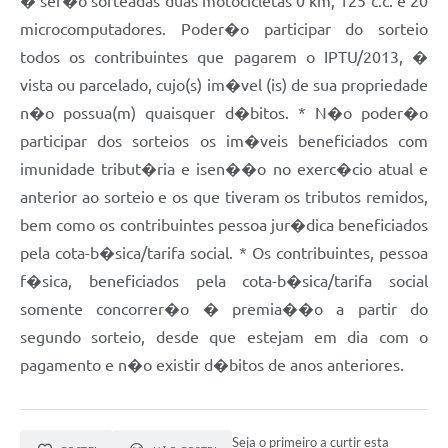
� ser�o sorteadas duas motocicletas 0 km, 125 c.c. e 20
microcomputadores. Poder�o participar do sorteio
todos os contribuintes que pagarem o IPTU/2013, �
vista ou parcelado, cujo(s) im�vel (is) de sua propriedade
n�o possua(m) quaisquer d�bitos. * N�o poder�o
participar dos sorteios os im�veis beneficiados com
imunidade tribut�ria e isen��o no exerc�cio atual e
anterior ao sorteio e os que tiveram os tributos remidos,
bem como os contribuintes pessoa jur�dica beneficiados
pela cota-b�sica/tarifa social. * Os contribuintes, pessoa
f�sica, beneficiados pela cota-b�sica/tarifa social
somente concorrer�o � premia��o a partir do
segundo sorteio, desde que estejam em dia com o
pagamento e n�o existir d�bitos de anos anteriores.
Seja o primeiro a curtir esta