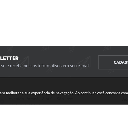
LETTER
CADAS
-se e receba nossos informativos em seu e-mail
s para melhorar a sua experiência de navegação. Ao continuar você concorda co
Avenida Paraná, 2.601 - São José
Ac
CEP: 35501-170
Atendimento Geral da Prefeitura - segunda a sexta,
das 08:00 às 18:00 horas. Informações Gerais: (37)