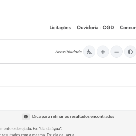
Licitações
Ouvidoria - OGD
Concur
Editais de Licitações
Concurso
lera Divinópolis
Acessibilidade
Meio Ambiente
Chamamentos Públicos
Processos
issão de Farmácia e
Agronegócios
Simplific
apêutica - Semusa
LM Incentivo a Cultura
Processos
LEGISLAÇÃO
Simplifi
Matérias Legislativas
A/LOA/LDO
Normas Jurídicas
Dica para refinar os resultados encontrados
orte
amente o desejado. Ex: "dia da água".
Diário Oficial
ir resultados com a mesma. Ex: dia da -agua.