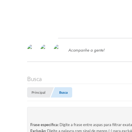
Acompanhe a gente!
Ace
SERVIÇOS
Com
Ter
PROCESSOS SELETIVO
Busca
SEMED
Principal
Busca
Processo de Contratação -
SEMED 2026
PP
Concursos e Processos Seletivos
Esp
Frase específica:
Digite a frase entre aspas para filtrar exat
Exclusão:
Digite a palavra com sinal de menos (-) para exclu