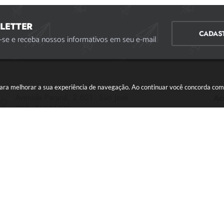
LETTER
CADAS
-se e receba nossos informativos em seu e-mail
s para melhorar a sua experiência de navegação. Ao continuar você concorda co
Avenida Paraná, 2.601 - São José
Ac
CEP: 35501-170
Atendimento Geral da Prefeitura - segunda a sexta,
das 08:00 às 18:00 horas. Informações Gerais: (37)
3229-6500 (37)3229-6800 (37) 3229-6528
(37) 3229-8110
ouvidoria@divinopolis.mg.gov.br