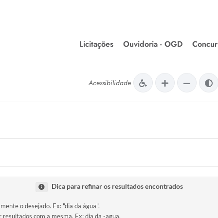
Licitações
Ouvidoria - OGD
Concur
Editais de Licitações
Concurso
lera Divinópolis
Acessibilidade
Meio Ambiente
Chamamentos Públicos
Processos
issão de Farmácia e
Agronegócios
Simplific
apêutica - Semusa
LM Incentivo a Cultura
Processos
LEGISLAÇÃO
Simplifi
Matérias Legislativas
A/LOA/LDO
Normas Jurídicas
Dica para refinar os resultados encontrados
orte
amente o desejado. Ex: "dia da água".
Diário Oficial
ir resultados com a mesma. Ex: dia da -agua.