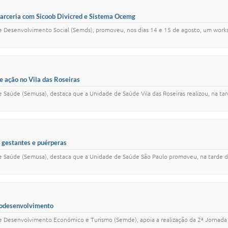
parceria com Sicoob Divicred e Sistema Ocemg
 de Desenvolvimento Social (Semds), promoveu, nos dias 14 e 15 de agosto, um work
 ação no Vila das Roseiras
de Saúde (Semusa), destaca que a Unidade de Saúde Vila das Roseiras realizou, na t
 gestantes e puérperas
 de Saúde (Semusa), destaca que a Unidade de Saúde São Paulo promoveu, na tarde 
urodesenvolvimento
l de Desenvolvimento Econômico e Turismo (Semde), apoia a realização da 2ª Jorna