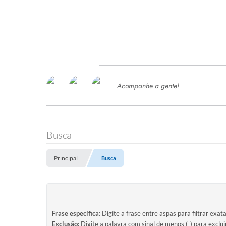
Acompanhe a gente!
Ace
SERVIÇOS
Com
Ter
PROCESSOS SELETIVO
Busca
SEMED
Principal
Busca
Processo de Contratação -
SEMED 2026
PP
Concursos e Processos Seletivos
Esp
Frase específica:
Digite a frase entre aspas para filtrar exat
Exclusão:
Digite a palavra com sinal de menos (-) para exclu