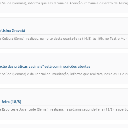
l de Saúde (Semusa), informa que a Diretoria de Atenção Primária e o Centro de Te
 Usina Gravatá
e Cultura (Semc), realizou, na noite desta quarta-feira (14/8), às 19h, no Teatro Mu
ção das práticas vacinais" está com inscrições abertas
de Saúde (Semusa) e da Central de Imunização, informa que realizará, nos dias 21 e
-feira (18/8)
e Esportes e Juventude (Semej), realizará, na próxima segunda-feira (18/8), a abertu