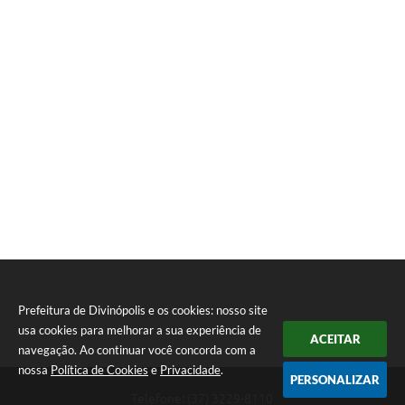
Prefeitura de Divinópolis e os cookies: nosso site
usa cookies para melhorar a sua experiência de
ACEITAR
navegação. Ao continuar você concorda com a
nossa
Política de Cookies
e
Privacidade
.
PERSONALIZAR
Telefone: (37) 3229-8110