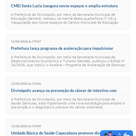
CMEI Santa Luzia inaugura novos espaços e amplia estrutura
para atendimento das crianças
A Prefeitura de Divinópolis, por meio da Secretaria Municipal de
Educação (Semed), realizou na manhã desta quarta-feira (11/6) a
inauguração dos novos espaços do Centro Municipal de Educação
Infantil (CMEI) Santa Luzia. …
11/06/2026 às 17h37
Prefeitura lança programa de aceleração para impulsionar
startups em fase de crescimento
A Prefeitura de Divinópolis, por meio da Secretaria Municipal de
Desenvolvimento Econômico e Turismo (Semde), publicou o Edital nº
34/2026, que institui o Acelera – Programa de Aceleração de Startups
– 1ª Edição. A inici…
11/06/2026 às 17h26
Divinópolis avança na prevenção do câncer de intestino com
estratégia inédita de rastreamento
A Prefeitura de Divinópolis, por meio da Secretaria Municipal de
Saúde (Semusa), está implantando uma nova estratégia para ampliar a
prevenção e o diagnóstico precoce do câncer colorretal,
popularmente conhecido como cân…
11/06/2026 às 17h00
Unidade Básica de Saúde Copacabana promove discussão sobre