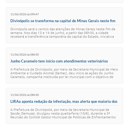
11/06/2026 às 09h47
Divinópolis se transforma na capital de Minas Gerais neste fim
de semana
Divinópolis será o centro das atenções de Minas Gerais neste fim de
semana. Nos dias 13 e 14 de junho, a partir das 08h30, a cidade
receberá a transferência temporária da capital do Estado, iniciativa
que traz para o mun…
11/06/2026 às 08h50
Junho Caramelo tem início com atendimentos veterinários
voltados a animais em situação de vulnerabilidade
A Prefeitura de Divinópolis, por meio da Secretaria Municipal de Meio
Ambiente e Cuidado Animal (Semac), deu início às ações do Junho
Caramelo, campanha instituída por lei municipal com o objetivo de
conscientizar a popu…
11/06/2026 às 08h30
LIRAa aponta redução da infestação, mas alerta que maioria dos
focos do Aedes continua dentro das residências
A Prefeitura de Divinópolis, por meio da Secretaria Municipal de
Saúde (Semusa), divulgou nesta quarta-feira (10/6), durante a 3ª
Reunião do Comitê Gestor Municipal de Políticas de Enfrentamento
das Arboviroses 2026, o r…