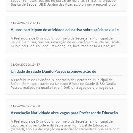
Saúde (Semusa), realizou no dia 26 de maio, às 13h30, na Unidade
Básica de Saúde (UBS) Jardim das Acácias, o primeiro encontro do
Grupo de Gestantes. A ini…
11/06/2026 às 16h15
Alunos participam de atividade educativa sobre saúde sexual e
cuidados com o corpo na Escola Municipal Dionísio Joaquim
A Prefeitura de Divinópolis, por meio da Secretaria Municipal de
Rodrigues
Saúde (Semusa), realizou uma ação de educação em saúde na Escola
Municipal Dionísio Joaquim Rodrigues, localizada na Rua Onze, nº
320, no bairro Jardim Cop…
11/06/2026 às 15h37
Unidade de saúde Danilo Passos promove ação de
conscientização sobre obesidade infantil no CMEI Isauro Silva
A Prefeitura de Divinópolis, por meio da Secretaria Municipal de
Saúde (Semusa), através da Unidade Básica de Saúde (UBS) Danilo
Passos, realizou na quarta-feira (10/6) uma ação de promoção da
saúde e conscientização sob…
11/06/2026 às 14h08
Associação Natividade abre vagas para Professor de Educação
Física e Instrutor de Skate em Divinópolis
A Prefeitura de Divinópolis, por meio da Secretaria Municipal de
Esportes e Juventude e da Secretaria Municipal de Educação
(Semed), apoia a divulgação da Associação Natividade que está com
inscrições abertas até o dia 1…