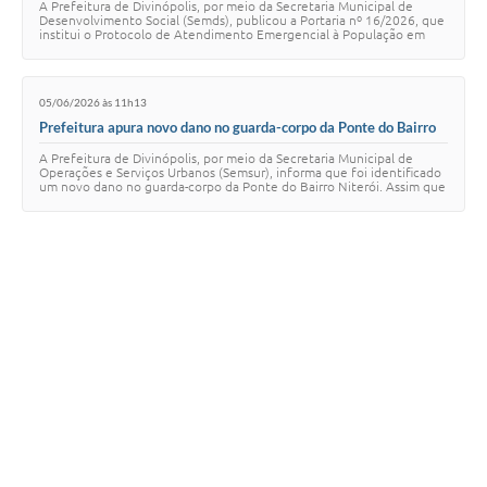
A Prefeitura de Divinópolis, por meio da Secretaria Municipal de
Desenvolvimento Social (Semds), publicou a Portaria nº 16/2026, que
institui o Protocolo de Atendimento Emergencial à População em
Situação de Rua durante …
05/06/2026 às 11h13
Prefeitura apura novo dano no guarda-corpo da Ponte do Bairro
Niterói e realiza reparos emergenciais
A Prefeitura de Divinópolis, por meio da Secretaria Municipal de
Operações e Serviços Urbanos (Semsur), informa que foi identificado
um novo dano no guarda-corpo da Ponte do Bairro Niterói. Assim que
a ocorrência foi con…