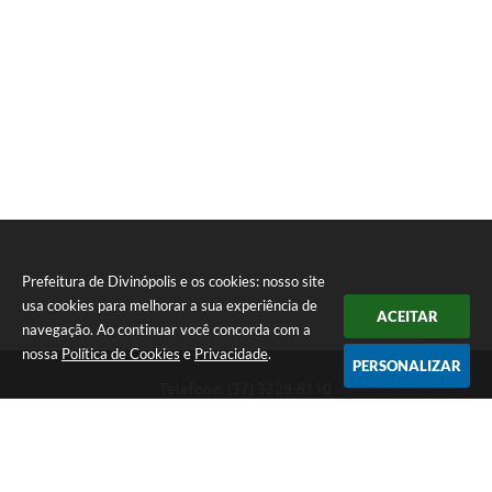
Prefeitura de Divinópolis e os cookies: nosso site
usa cookies para melhorar a sua experiência de
ACEITAR
navegação. Ao continuar você concorda com a
nossa
Política de Cookies
e
Privacidade
.
PERSONALIZAR
Telefone: (37) 3229-8110
Endereço: Avenida Paraná, 2.601 - São José | CEP: 35501-170
Atendimento Geral da Prefeitura - segunda a sexta, das 08:00 às 18:00
horas. Informações Gerais: (37) 3229-6500 (37)3229-6800 (37) 3229-
6528
Prefeitura de Divinópolis