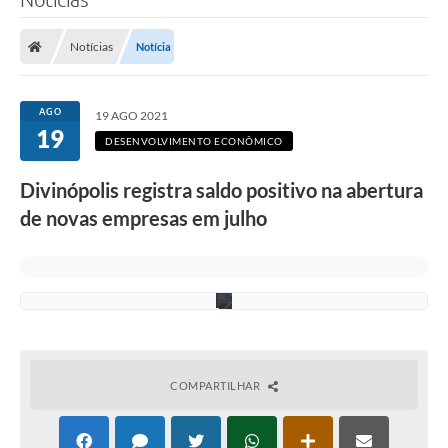
i
t
o
Notícias
Notícia
s
:
A
s
AGO
19 AGO 2021
s
19
e
DESENVOLVIMENTO ECONÔMICO
s
s
Divinópolis registra saldo positivo na abertura
o
r
de novas empresas em julho
i
a
C
D
L
COMPARTILHAR