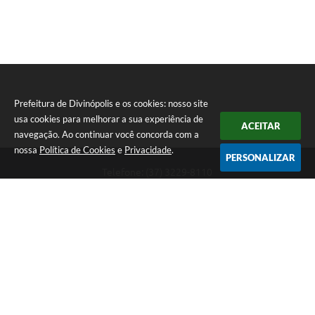
Prefeitura de Divinópolis e os cookies: nosso site
usa cookies para melhorar a sua experiência de
ACEITAR
navegação. Ao continuar você concorda com a
nossa
Política de Cookies
e
Privacidade
.
PERSONALIZAR
Telefone: (37) 3229-8110
Endereço: Avenida Paraná, 2.601 - São José | CEP: 35501-170
Atendimento Geral da Prefeitura - segunda a sexta, das 08:00 às 18:00
horas. Informações Gerais: (37) 3229-6500 (37)3229-6800 (37) 3229-
6528
Prefeitura de Divinópolis
Versão do Sistema:
3.5.3 - 19/06/2026