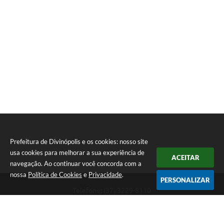
Prefeitura de Divinópolis e os cookies: nosso site
usa cookies para melhorar a sua experiência de
ACEITAR
navegação. Ao continuar você concorda com a
nossa
Política de Cookies
e
Privacidade
.
PERSONALIZAR
Telefone: (37) 3229-8110
Endereço: Avenida Paraná, 2.601 - São José | CEP: 35501-170
Atendimento Geral da Prefeitura - segunda a sexta, das 08:00 às 18:00
horas. Informações Gerais: (37) 3229-6500 (37)3229-6800 (37) 3229-
6528