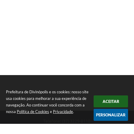
Prefeitura de Divinópolis e os cookies: nosso site
usa cookies para melhorar a sua experiência de
ACEITAR
navegação. Ao continuar você concorda com a
nossa
Política de Cookies
e
Privacidade
.
PERSONALIZAR
Telefone: (37) 3229-8110
Endereço: Avenida Paraná, 2.601 - São José | CEP: 35501-170
Atendimento Geral da Prefeitura - segunda a sexta, das 08:00 às 18:00