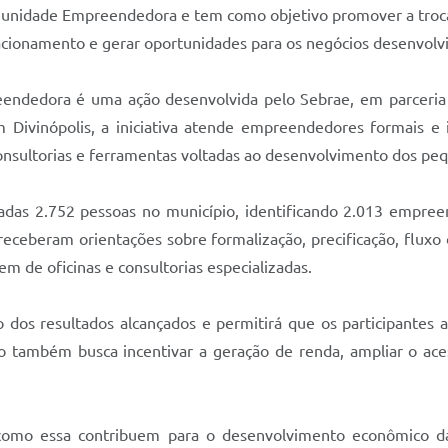
omunidade Empreendedora e tem como objetivo promover a troca 
lacionamento e gerar oportunidades para os negócios desenvolvi
ndedora é uma ação desenvolvida pelo Sebrae, em parceria 
 Em Divinópolis, a iniciativa atende empreendedores formais 
 consultorias e ferramentas voltadas ao desenvolvimento dos pe
adas 2.752 pessoas no município, identificando 2.013 empreen
 receberam orientações sobre formalização, precificação, fluxo 
em de oficinas e consultorias especializadas.
os resultados alcançados e permitirá que os participantes ap
também busca incentivar a geração de renda, ampliar o ac
s como essa contribuem para o desenvolvimento econômico d