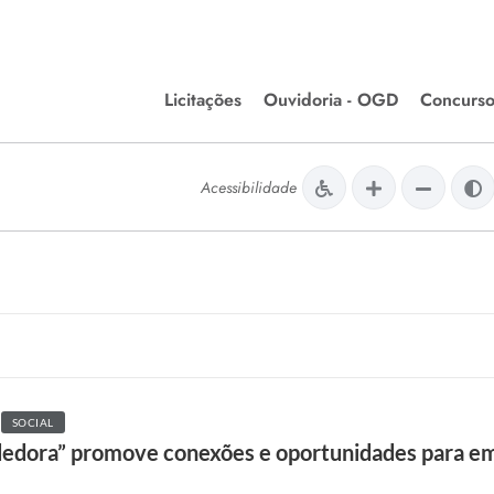
Licitações
Ouvidoria - OGD
Concurso
Editais de Licitações
lera Divinópolis
Acessibilidade
Meio Ambiente
Chamamentos Públicos
issão de Farmácia e
Agronegócios
apêutica - Semusa
LM Incentivo a Cultura
LEGISLAÇÃO
Matérias Legislativas
A/LOA/LDO
Normas Jurídicas
SOCIAL
orte
dora” promove conexões e oportunidades para em
Diário Oficial