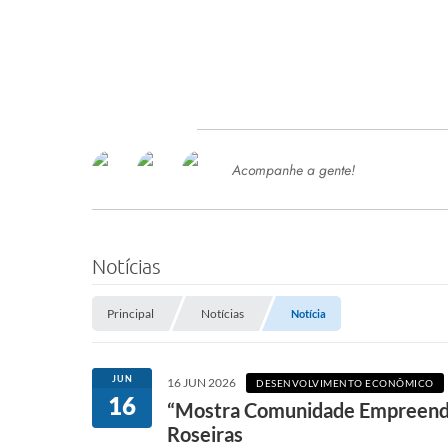
Acompanhe a gente!
Ace
SERVIÇOS
Com
Ter
PROCESSOS SELETIVO
Notícias
SEMED
Principal
Notícias
Notícia
Processo de Contratação -
SEMED 2026
PP
JUN
16 JUN 2026
DESENVOLVIMENTO ECONÔMICO
Concursos e Processos Seletivos
16
Esp
“Mostra Comunidade Empreende
Roseiras