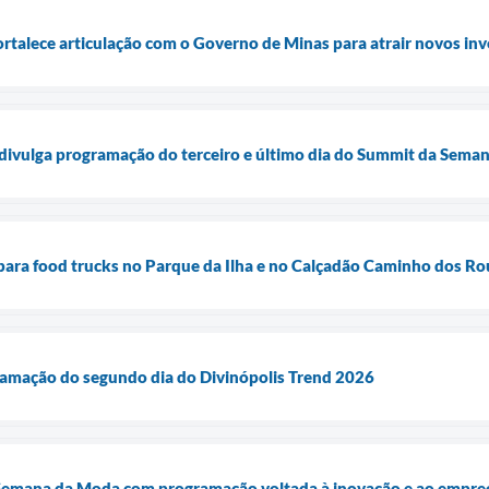
rtalece articulação com o Governo de Minas para atrair novos in
 divulga programação do terceiro e último dia do Summit da Sema
 para food trucks no Parque da Ilha e no Calçadão Caminho dos Ro
ramação do segundo dia do Divinópolis Trend 2026
 Semana da Moda com programação voltada à inovação e ao empr