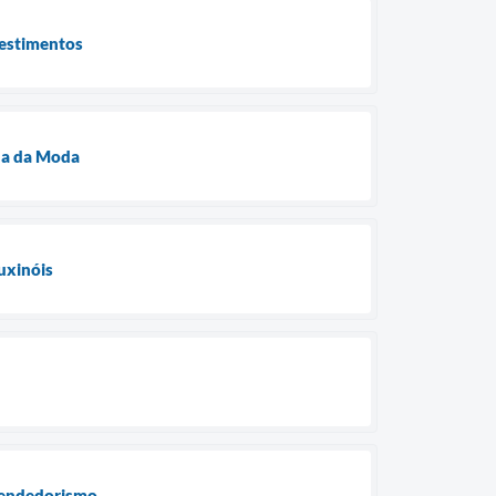
vestimentos
na da Moda
uxinóis
eendedorismo