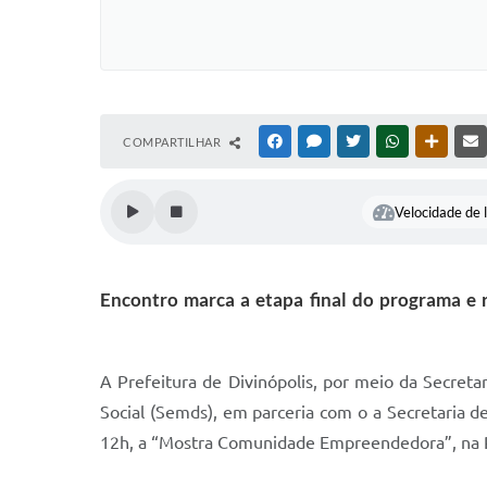
COMPARTILHAR
FACEBOOK
MESSENGER
TWITTER
WHATSAPP
OUTRAS
Velocidade de l
Encontro marca a etapa final do programa e r
A Prefeitura de Divinópolis, por meio da Secre
Social (Semds), em parceria com o a Secretaria d
12h, a “Mostra Comunidade Empreendedora”, na Pra