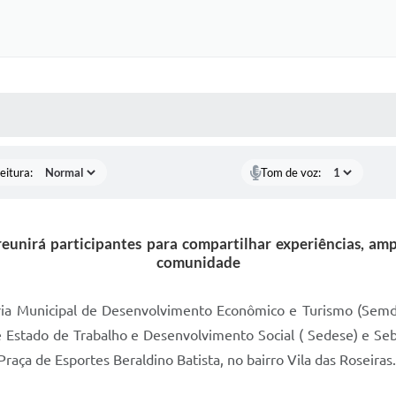
 MÍDIAS
RECEBA NOTÍCIAS
eitura:
Tom de voz:
eunirá participantes para compartilhar experiências, amp
comunidade
taria Municipal de Desenvolvimento Econômico e Turismo (Semd
e Estado de Trabalho e Desenvolvimento Social ( Sedese) e Sebr
ça de Esportes Beraldino Batista, no bairro Vila das Roseiras.