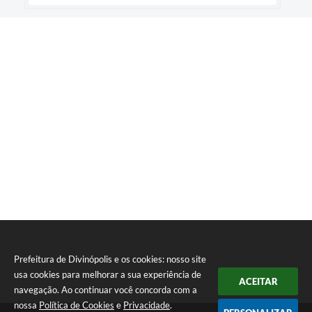
Prefeitura de Divinópolis e os cookies: nosso site
usa cookies para melhorar a sua experiência de
ACEITAR
navegação. Ao continuar você concorda com a
nossa
Política de Cookies
e
Privacidade
.