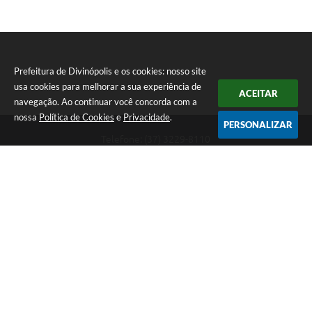
Prefeitura de Divinópolis e os cookies: nosso site
usa cookies para melhorar a sua experiência de
ACEITAR
navegação. Ao continuar você concorda com a
nossa
Política de Cookies
e
Privacidade
.
PERSONALIZAR
Telefone: (37) 3229-8110
Endereço: Avenida Paraná, 2.601 - São José | CEP: 35501-170
Atendimento Geral da Prefeitura - segunda a sexta, das 08:00 às 18:00
horas. Informações Gerais: (37) 3229-6500 (37)3229-6800 (37) 3229-
6528
Prefeitura de Divinópolis
Versão do Sistema:
3.5.3 - 19/06/2026
Portal atualizado em:
06/08/2026 08:23