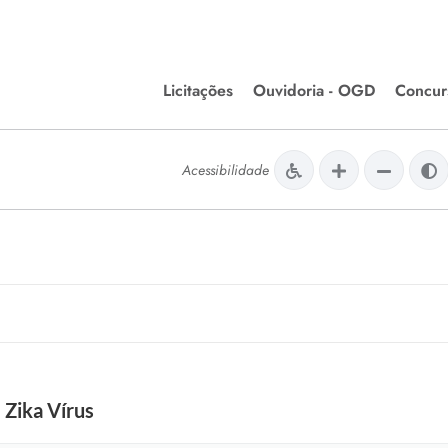
Licitações
Ouvidoria - OGD
Concur
Editais de Licitações
Concurso
lera Divinópolis
Acessibilidade
Meio Ambiente
Chamamentos Públicos
Processos
issão de Farmácia e
Agronegócios
Simplific
apêutica - Semusa
LM Incentivo a Cultura
Processos
LEGISLAÇÃO
Simplifi
Matérias Legislativas
A/LOA/LDO
Normas Jurídicas
orte
 Zika Vírus
Diário Oficial