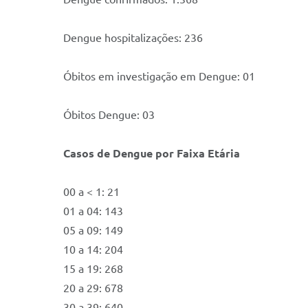
Dengue hospitalizações: 236
Óbitos em investigação em Dengue: 01
Óbitos Dengue: 03
Casos de Dengue por Faixa Etária
00 a < 1: 21
01 a 04: 143
05 a 09: 149
10 a 14: 204
15 a 19: 268
20 a 29: 678
30 a 39: 640