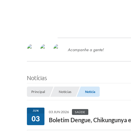
Acompanhe a gente!
Ace
SERVIÇOS
Com
Ter
PROCESSOS SELETIVO
Notícias
SEMED
Principal
Notícias
Notícia
Processo de Contratação -
SEMED 2026
PP
JUN
03 JUN 2026
SAÚDE
Concursos e Processos Seletivos
03
Esp
Boletim Dengue, Chikungunya e