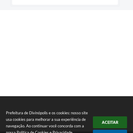
Prefeitura de Divinópolis e os cookies: nosso site
usa cookies para melhorar a sua experiência de
ACEITAR
navegação. Ao continuar você concorda com a
nossa
Política de Cookies
e
Privacidade
.