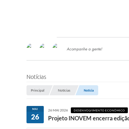
Acompanhe a gente!
Ace
SERVIÇOS
Com
Ter
PROCESSOS SELETIVO
Notícias
SEMED
Principal
Notícias
Notícia
Processo de Contratação -
SEMED 2026
PP
MAI
26 MAI 2026
DESENVOLVIMENTO ECONÔMICO
Concursos e Processos Seletivos
26
Esp
Projeto INOVEM encerra edição