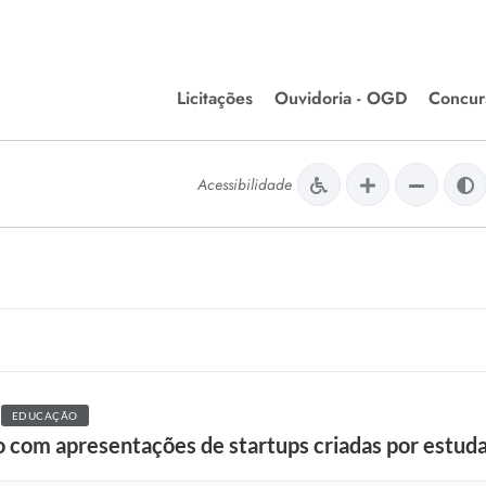
Licitações
Ouvidoria - OGD
Concur
Editais de Licitações
Concurso
lera Divinópolis
Acessibilidade
Meio Ambiente
Chamamentos Públicos
Processos
issão de Farmácia e
Agronegócios
Simplific
apêutica - Semusa
LM Incentivo a Cultura
Processos
LEGISLAÇÃO
Simplifi
Matérias Legislativas
A/LOA/LDO
Normas Jurídicas
EDUCAÇÃO
orte
 com apresentações de startups criadas por estud
Diário Oficial