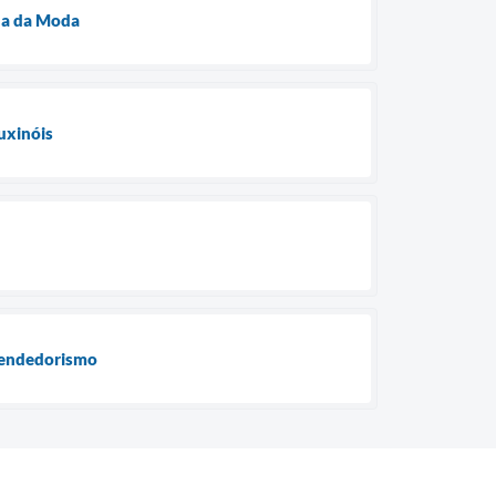
na da Moda
uxinóis
eendedorismo