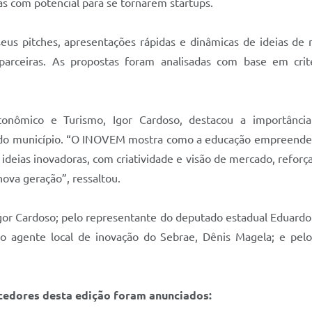
s com potencial para se tornarem startups.
eus pitches, apresentações rápidas e dinâmicas de ideias de 
s parceiras. As propostas foram analisadas com base em crit
conômico e Turismo, Igor Cardoso, destacou a importânci
do município. “O INOVEM mostra como a educação empreended
ideias inovadoras, com criatividade e visão de mercado, reforça
nova geração”, ressaltou.
Igor Cardoso; pelo representante do deputado estadual Eduardo
o agente local de inovação do Sebrae, Dênis Magela; e pelo
ncedores desta edição foram anunciados: