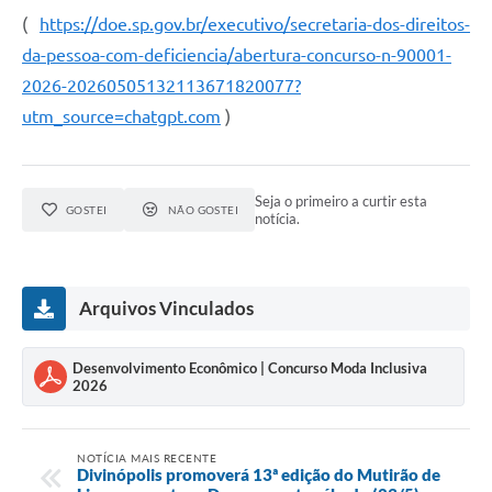
(
https://doe.sp.gov.br/executivo/secretaria-dos-direitos-
da-pessoa-com-deficiencia/abertura-concurso-n-90001-
2026-20260505132113671820077?
utm_source=chatgpt.com
)
Seja o primeiro a curtir esta
GOSTEI
NÃO GOSTEI
notícia.
Arquivos Vinculados
Desenvolvimento Econômico | Concurso Moda Inclusiva
2026
NOTÍCIA MAIS RECENTE
Divinópolis promoverá 13ª edição do Mutirão de