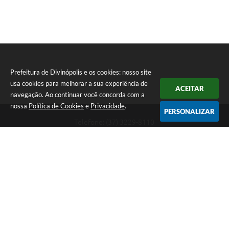
Prefeitura de Divinópolis e os cookies: nosso site
usa cookies para melhorar a sua experiência de
ACEITAR
navegação. Ao continuar você concorda com a
nossa
Política de Cookies
e
Privacidade
.
PERSONALIZAR
Telefone: (37) 3229-8110
Endereço: Avenida Paraná, 2.601 - São José | CEP: 35501-170
Atendimento Geral da Prefeitura - segunda a sexta, das 08:00 às 18:00
horas. Informações Gerais: (37) 3229-6500 (37)3229-6800 (37) 3229-
6528
Prefeitura de Divinópolis
Versão do Sistema:
3.5.3 - 19/06/2026
Portal atualizado em:
06/08/2026 17:14