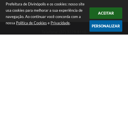
Prefeitura de Divinópolis e os cookies: nosso site
usa cookies para melhorar a sua experiência de
ACEITAR
navegação. Ao continuar você concorda com a
nossa
Política de Cookies
e
Privacidade
.
PERSONALIZAR
Telefone: (37) 3229-8110
Endereço: Avenida Paraná, 2.601 - São José | CEP: 35501-170
Atendimento Geral da Prefeitura - segunda a sexta, das 08:00 às 18:00
horas. Informações Gerais: (37) 3229-6500 (37)3229-6800 (37) 3229-
6528
Prefeitura de Divinópolis
Versão do Sistema:
3.5.3 - 19/06/2026
Portal atualizado em:
09/08/2026 09:55
Dados Abertos
Copyright Instar - 2006-2026. Todos os direitos reservados -