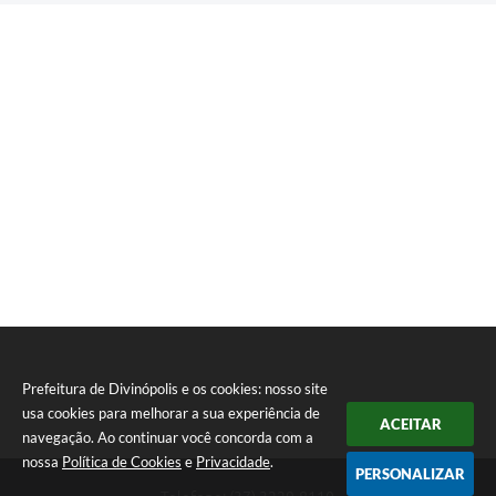
Prefeitura de Divinópolis e os cookies: nosso site
usa cookies para melhorar a sua experiência de
ACEITAR
navegação. Ao continuar você concorda com a
nossa
Política de Cookies
e
Privacidade
.
PERSONALIZAR