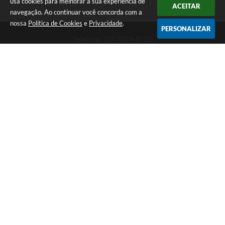
usa cookies para melhorar a sua experiência de
ACEITAR
navegação. Ao continuar você concorda com a
nossa
Política de Cookies
e
Privacidade
.
PERSONALIZAR
Telefone: (37) 3229-8110
Endereço: Avenida Paraná, 2.601 - São José | CEP: 35501-170
Atendimento Geral da Prefeitura - segunda a sexta, das 08:00 às 18:00
horas. Informações Gerais: (37) 3229-6500 (37)3229-6800 (37) 3229-
6528
Prefeitura de Divinópolis
Versão do Sistema:
3.5.3 - 19/06/2026
Portal atualizado em:
06/08/2026 17:14
Dados Abertos
Copyright Instar - 2006-2026. Todos os direitos reservados -
Instar Tecnologia