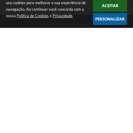
usa cookies para melhorar a sua experiência de
ACEITAR
navegação. Ao continuar você concorda com a
nossa
Política de Cookies
e
Privacidade
.
PERSONALIZAR
Telefone: (37) 3229-8110
Endereço: Avenida Paraná, 2.601 - São José | CEP: 35501-170
Atendimento Geral da Prefeitura - segunda a sexta, das 08:00 às 18:00
horas. Informações Gerais: (37) 3229-6500 (37)3229-6800 (37) 3229-
6528
Prefeitura de Divinópolis
Versão do Sistema:
3.5.3 - 19/06/2026
Portal atualizado em:
06/08/2026 08:23
Dados Abertos
Copyright Instar - 2006-2026. Todos os direitos reservados -
Instar Tecnologia